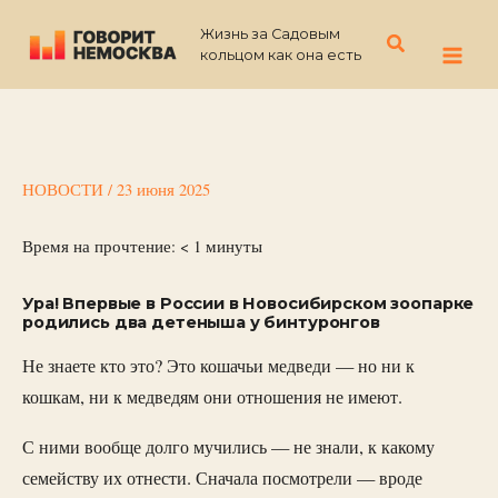
Перейти
Жизнь за Садовым
к
Поиск
кольцом как она есть
содержимому
НОВОСТИ
/
23 июня 2025
Время на прочтение:
< 1
минуты
Ура! Впервые в России в Новосибирском зоопарке
родились два детеныша у бинтуронгов
Не знаете кто это? Это кошачьи медведи — но ни к
кошкам, ни к медведям они отношения не имеют.
С ними вообще долго мучились — не знали, к какому
семейству их отнести. Сначала посмотрели — вроде