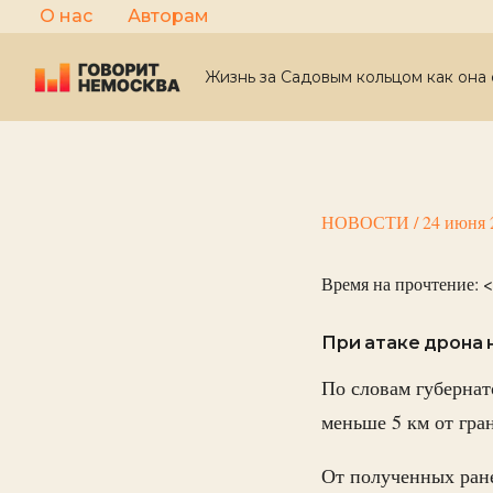
Перейти
О нас
Авторам
к
содержимому
Жизнь за Садовым кольцом как она 
НОВОСТИ
/
24 июня 
Время на прочтение:
<
При атаке дрона 
По словам губерна
меньше 5 км от гра
От полученных ран