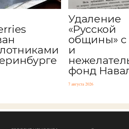
Удаление
rries
«Русской
ван
общины» с
лотниками
и
теринбурге
нежелател
фонд Нава
7 августа 2026