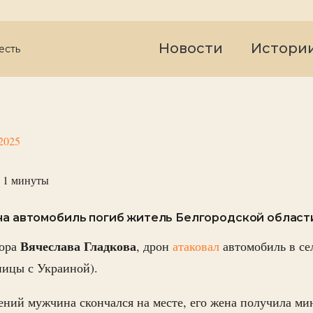
Новости
Истори
есть
2025
 1
минуты
на автомобиль погиб житель Белгородской област
Вячеслава Гладкова
тора
, дрон
атаковал
автомобиль в с
ницы с Украиной).
ений мужчина скончался на месте, его жена получила м