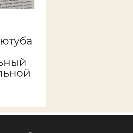
 ютуба
ьный
льной