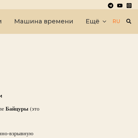
Пои
и
Машина времени
Ещё
RU
и
Байцуры
еле
(это
инно-взрывную