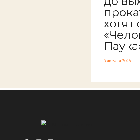
до вы
прока
хотят
«Чело
Паука
5 августа 2026