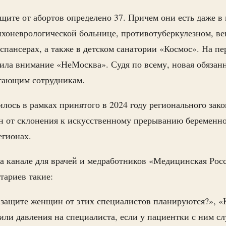
щите от абортов определено 37. Причем они есть даже в 
ихоневрологической больнице, противотуберкулезном, ве
спансерах, а также в детском санатории «Космос». На пе
ила внимание «НеМосква». Судя по всему, новая обязанн
отающим сотрудникам.
лось в рамках принятого в 2024 году регионального зак
 от склонения к искусственному прерыванию беременно
егионах.
а канале для врачей и медработников «Медицинская Рос
тариев такие:
 защите женщин от этих специалистов планируются?», «
или давления на специалиста, если у пациентки с ним с