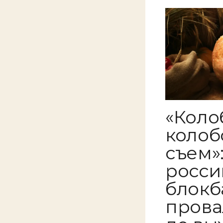
«Коло
колобо
съем»
росси
блокб
прова