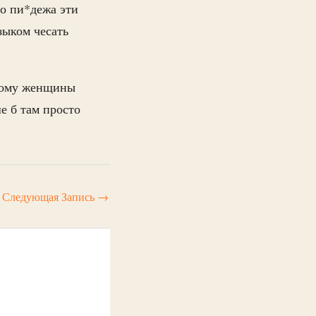
го пи*дежа эти
зыком чесать
этому женщины
е б там просто
Следующая Запись
→