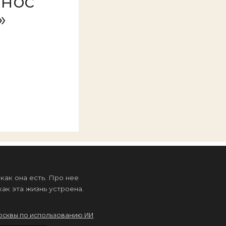
онос
»
ак она есть. Про нее
ак эта жизнь устроена.
осквы по использованию ИИ