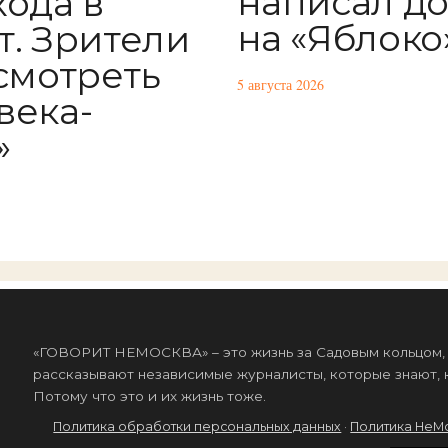
написал д
хода в
на «Яблоко
т. Зрители
 смотреть
5 августа 2026
века-
»
«ГОВОРИТ НЕМОСКВА» – это жизнь за Садовым кольцом, к
рассказывают независимые журналисты, которые знают, к
Потому что это и их жизнь тоже.
Политика обработки персональных данных
·
Политика НеМ