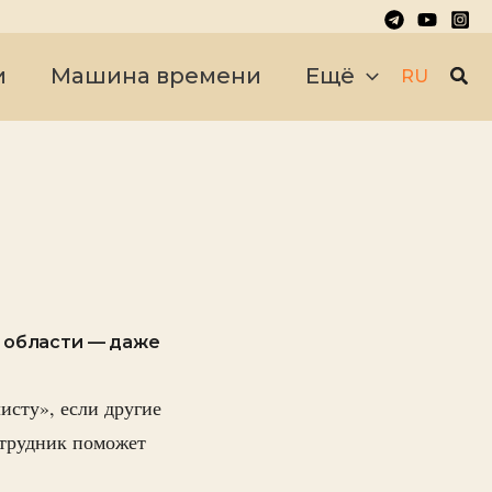
Пои
и
Машина времени
Ещё
RU
 области — даже
исту», если другие
отрудник поможет