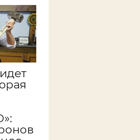
 идет
торая
»:
ронов