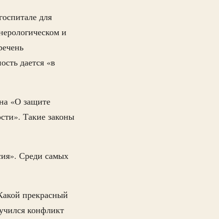
госпитале для
нерологическом и
речень
ость дается «в
она «О защите
сти». Такие законы
сия». Среди самых
Какой прекрасный
лучился конфликт