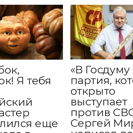
«В Госдуму
бок,
партия, ко
к! Я тебя
открыто
:
выступает
йский
против СВО
астер
Сергей Ми
лился еще