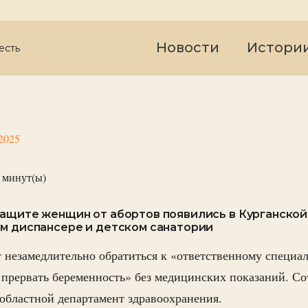
Новости
Истори
есть
2025
минут(ы)
ащите женщин от абортов появились в Курганской
м диспансере и детском санатории
езамедлительно обратиться к «ответственному специал
 прервать беременность» без медицинских показаний. С
 областной департамент здравоохранения.