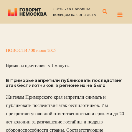
Перейти
Жизнь за Садовым
к
Поиск
кольцом как она есть
содержимому
НОВОСТИ
/
30 июня 2025
Время на прочтение:
< 1
минуты
В Приморье запретили публиковать последствия
атак беспилотников: в регионе их не было
Жителям Приморского края запретили снимать и
публиковать последствия атак беспилотников. Им
пригрозили уголовной ответственностью и сроками до 20
лет колонии за разглашение гостайны и подрыв
обороноспособности страны. Соответствующие