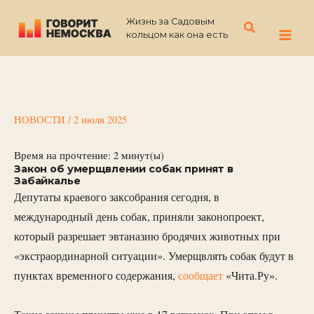
Перейти
Жизнь за Садовым
к
Поиск
кольцом как она есть
содержимому
НОВОСТИ
/
2 июля 2025
Время на прочтение:
2
минут(ы)
Закон об умерщвлении собак принят в
Забайкалье
Депутаты краевого заксобрания сегодня, в
международный день собак, приняли законопроект,
который разрешает эвтаназию бродячих животных при
«экстраординарной ситуации». Умерщвлять собак будут в
пунктах временного содержания,
сообщает
«Чита.Ру».