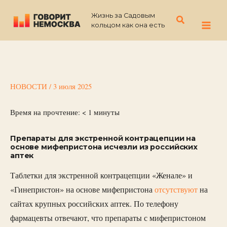
Перейти
Жизнь за Садовым
к
Поиск
кольцом как она есть
содержимому
НОВОСТИ
/
3 июля 2025
Время на прочтение:
< 1
минуты
Препараты для экстренной контрацепции на
основе мифепристона исчезли из российских
аптек
Таблетки для экстренной контрацепции «Женале» и
«Гинепристон» на основе мифепристона
отсутствуют
на
сайтах крупных российских аптек. По телефону
фармацевты отвечают, что препараты с мифепристоном