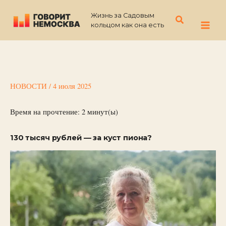
Перейти
Жизнь за Садовым
к
Поиск
кольцом как она есть
содержимому
НОВОСТИ
/
4 июля 2025
Время на прочтение:
2
минут(ы)
130 тысяч рублей —­ за куст пиона?