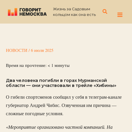
Перейти
Жизнь за Садовым
к
Поиск
кольцом как она есть
содержимому
НОВОСТИ
/
6 июля 2025
Время на прочтение:
< 1
минуты
Два человека погибли в горах Мурманской
области — они участвовали в трейле «Хибины»
О гибели спортсменов сообщил у себя в телеграм-канале
губернатор Андрей Чибис. Озвученная им причина —
сложные погодные условия.
Мероприятие организовано частной компанией. На
«