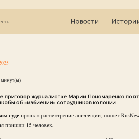
Новости
Истори
есть
2025
минут(ы)
ле приговор журналистке Марии Пономаренко по в
якобы об «избиении» сотрудников колонии
ом суде
прошло рассмотрение апелляции, пишет RusNew
я пришли 15 человек.