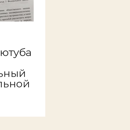
 ютуба
ьный
льной