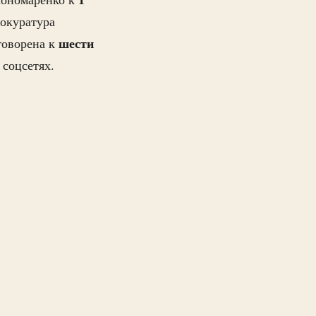
рокуратура
шести
говорена к
 соцсетях.