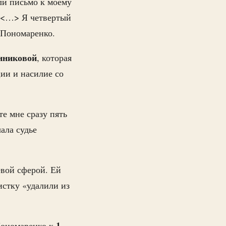
ли письмо к моему
м <…> Я четвертый
а Пономаренко.
нниковой
, которая
ии и насилие со
е мне сразу пять
ала судье
вой сферой. Ей
истку «удалили из
1
Пономаренко к