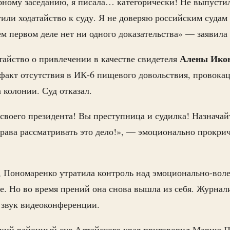
ебному заседанию, я писала… категорически! Не выпусти
тили ходатайство к суду. Я не доверяю российским суда
оем первом деле нет ни одного доказательства» — заявил
Алены Ико
тайство о привлечении в качестве свидетеля
факт отсутствия в ИК-6 пищевого довольствия, провокац
 колонии. Суд отказал.
своего президента! Вы преступница и судилка! Назначайт
права рассматривать это дело!», — эмоционально прокрич
 Пономаренко утратила контроль над эмоционально-воле
е. Но во время прений она снова вышла из себя. Журнал
 звук видеоконференции.
кий районный суд Алтайского края приговорил Марию 