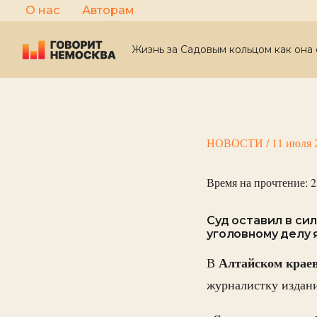
Перейти
О нас
Авторам
к
содержимому
Жизнь за Садовым кольцом как она 
НОВОСТИ
/
11 июля 
Время на прочтение:
2
Суд оставил в си
уголовному делу 
Алтайском краев
В
журналистку издани