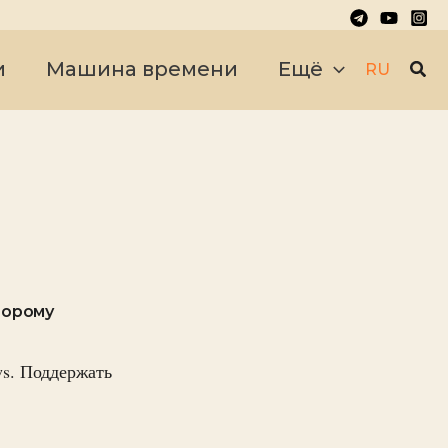
Пои
и
Машина времени
Ещё
RU
торому
s. Поддержать