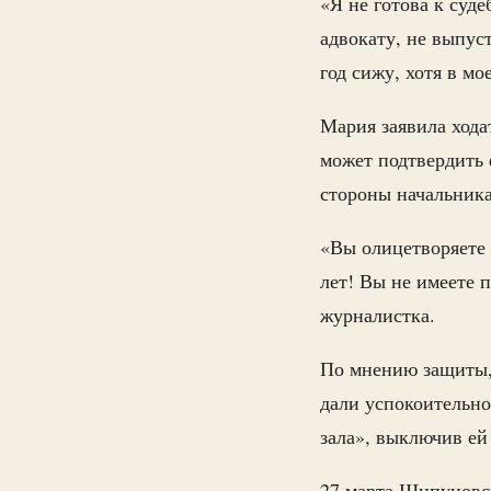
«Я не готова к суд
адвокату, не выпус
год сижу, хотя в м
Мария заявила хода
может подтвердить 
стороны начальника
«Вы олицетворяете 
лет! Вы не имеете 
журналистка.
По мнению защиты,
дали успокоительно
зала», выключив ей
27 марта Шипуновс