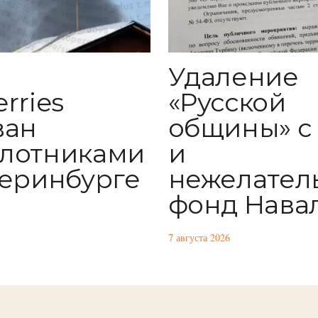
Удаление
rries
«Русской
ван
общины» с
лотниками
и
теринбурге
нежелател
фонд Нава
7 августа 2026