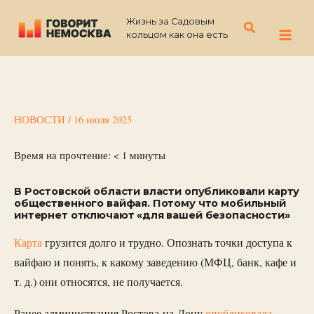
Перейти
Жизнь за Садовым
к
Поиск
кольцом как она есть
содержимому
НОВОСТИ
/
16 июля 2025
Время на прочтение:
< 1
минуты
В Ростовской области власти опубликовали карту
общественного вайфая. Потому что мобильный
интернет отключают «для вашей безопасности»
Карта
грузится долго и трудно. Опознать точки доступа к
вайфаю и понять, к какому заведению (МФЦ, банк, кафе и
т. д.) они относятся, не получается.
Ранее администрация Ростова-на-Дону
опубликовала