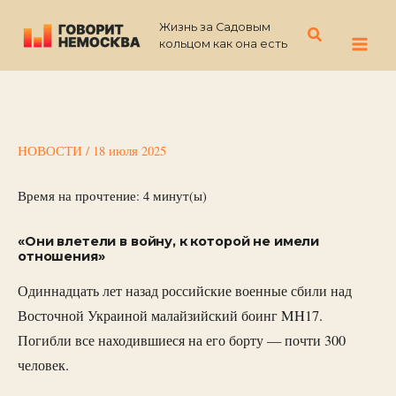
Перейти
Жизнь за Садовым
к
Поиск
кольцом как она есть
содержимому
НОВОСТИ
/
18 июля 2025
Время на прочтение:
4
минут(ы)
«Они влетели в войну, к которой не имели
отношения»
Одиннадцать лет назад российские военные сбили над
Восточной Украиной малайзийский боинг MH17.
Погибли все находившиеся на его борту — почти 300
человек.