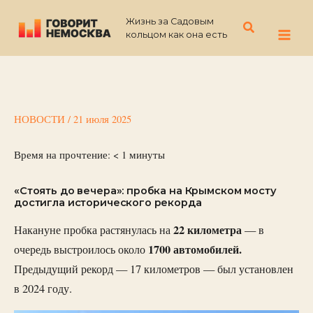
Перейти
Жизнь за Садовым
к
Поиск
кольцом как она есть
содержимому
НОВОСТИ
/
21 июля 2025
Время на прочтение:
< 1
минуты
«Стоять до вечера»: пробка на Крымском мосту
достигла исторического рекорда
22 километра
Накануне пробка растянулась на
— в
1700 автомобилей.
очередь выстроилось около
Предыдущий рекорд — 17 километров — был установлен
в 2024 году.