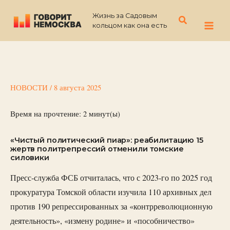
Перейти
Жизнь за Садовым
к
Поиск
кольцом как она есть
содержимому
НОВОСТИ
/
8 августа 2025
Время на прочтение:
2
минут(ы)
«Чистый политический пиар»: реабилитацию 15
жертв политрепрессий отменили томские
силовики
Пресс-служба ФСБ отчиталась, что с 2023-го по 2025 год
прокуратура Томской области изучила 110 архивных дел
против 190 репрессированных за «контрреволюционную
деятельность», «измену родине» и «пособничество»