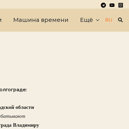
Пои
и
Машина времени
Ещё
RU
олгограде:
адской области
рабатывают
града Владимиру