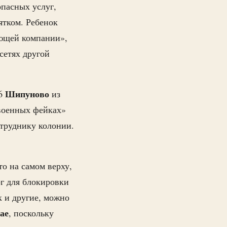
опасных услуг,
ятком. Ребенок
ующей компании»,
сетях другой
Шипуново
-6
из
«военных фейках»
отруднику колонии.
о на самом верху,
г для блокировки
к и другие, можно
ае
, поскольку