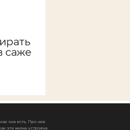
бирать
в саже
ак она есть. Про нее
ак эта жизнь устроена.