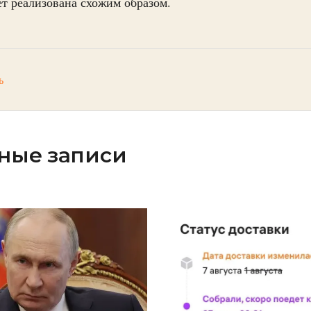
ет реализована схожим образом.
ь
ные записи