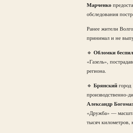
Марченко
предост
обследования постр
Ранее жители Волго
принимал и не выпу
Обломки беспил
🔹
«Газель», пострада
региона.
Брянский
🔹
город
производственно-ди
Александр
Богома
«Дружба» — масшта
тысяч километров, к