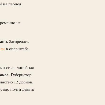
й на период
временно не
бани.
Загорелась
или
в оперштабе
ью стала линейная
окое
. Губернатор
ластью 12 дронов.
стью почти девять