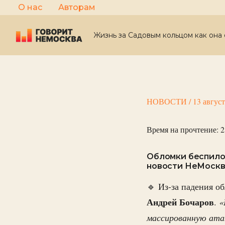
Перейти
О нас
Авторам
к
содержимому
Жизнь за Садовым кольцом как она 
НОВОСТИ
/
13 авгус
Время на прочтение:
2
Обломки беспилот
новости НеМоскв
🔹 Из-за падения о
Андрей Бочаров
.
«
массированную ата