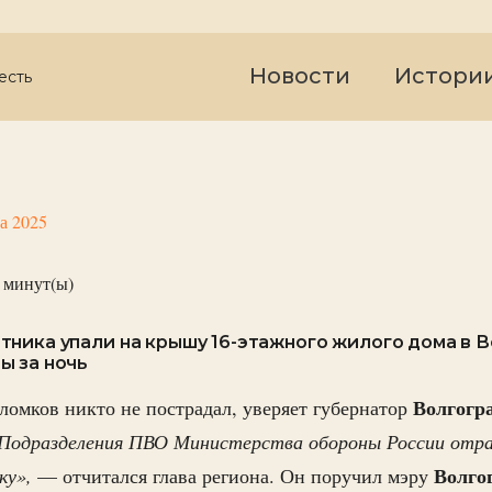
Новости
Истори
есть
та 2025
минут(ы)
ника упали на крышу 16-этажного жилого дома в В
ы за ночь
Волгогр
бломков никто не пострадал, уверяет губернатор
Подразделения ПВО Министерства обороны России от
Волго
ку»,
— отчитался глава региона. Он поручил мэру