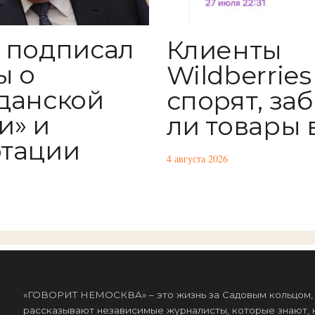
 подписал
Клиенты
ы о
Wildberries
данской
спорят, за
и» и
ли товары 
тации
4 августа 2026
«ГОВОРИТ НЕМОСКВА» – это жизнь за Садовым кольцом, к
рассказывают независимые журналисты, которые знают, к