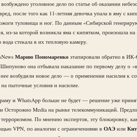
возбуждено уголовное дело по статье об оказании небез
ред, после того как 11-летняя девочка упала в яму с кип
 ожоги туловища и ног. По данным «Сибирской генерир
я, из-за которой возникла яма с кипятком, произошла на 
 вода стекала в их тепловую камеру.
Марию Пономаренко
usNews
этапировали обратно в ИК
 Шипуново она отбывала наказание по первому делу о 
в нее возбудили новое дело — о применении насилия к с
 на пыточные условия и насилие.
граму и WhatsApp больше не будет — решение уже принят
и Осторожно Media на рынке телекоммуникаций. Предло
 терроризмом. По мнению экспертов, эту блокировку, ка
ОАЭ
Кит
мощью VPN, по аналогии с ограничениями в
или