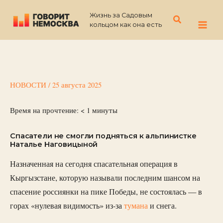
Перейти
Жизнь за Садовым
к
Поиск
кольцом как она есть
содержимому
НОВОСТИ
/
25 августа 2025
Время на прочтение:
< 1
минуты
Спасатели не смогли подняться к альпинистке
Наталье Наговицыной
Назначенная на сегодня спасательная операция в
Кыргызстане, которую называли последним шансом на
спасение россиянки на пике Победы, не состоялась — в
горах «нулевая видимость» из-за
тумана
и снега.