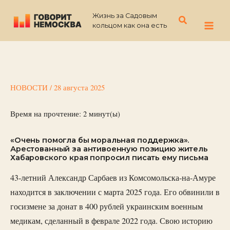
Перейти
Жизнь за Садовым
к
Поиск
кольцом как она есть
содержимому
НОВОСТИ
/
28 августа 2025
Время на прочтение:
2
минут(ы)
«Очень помогла бы моральная поддержка».
Арестованный за антивоенную позицию житель
Хабаровского края попросил писать ему письма
43-летний Александр Сарбаев из Комсомольска-на-Амуре
находится в заключении с марта 2025 года. Его обвинили в
госизмене за донат в 400 рублей украинским военным
медикам, сделанный в феврале 2022 года. Свою историю