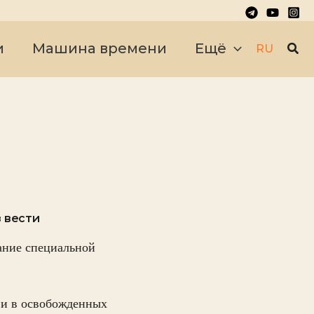
Пои
и
Машина времени
Ещё
RU
 вести
ание специальной
 и в освобожденных