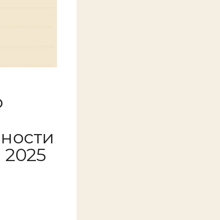
о
дности
 2025