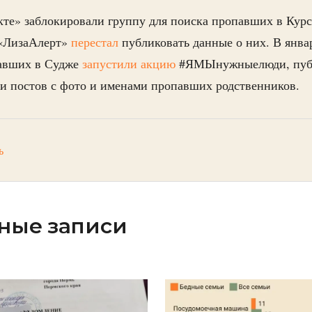
те» заблокировали группу для поиска пропавших в Курс
 «ЛизаАлерт»
перестал
публиковать данные о них. В январ
авших в Судже
запустили акцию
#ЯМЫнужныелюди, пуб
ки постов с фото и именами пропавших родственников.
ь
ные записи