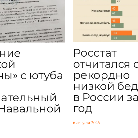
Росстат
ние
отчитался 
кой
рекордно
ы» с ютуба
низкой бе
в России за
ательный
год
Навальной
6 августа 2026