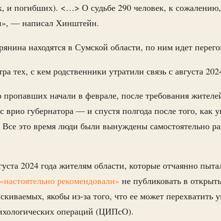
, и погибших). <…> О судьбе 290 человек, к сожалению,
и», — написал Хинштейн.
урянина находятся в Сумской области, по ним идет пере
тра тех, с кем родственники утратили связь с августа 202
 пропавших начали в феврале, после требования жител
 с врио губернатора — и спустя полгода после того, как 
. Все это время люди были вынуждены самостоятельно р
густа 2024 года жителям области, которые отчаянно пыта
«настоятельно рекомендовали»
не публиковать в открыт
киваемых, якобы из-за того, что ее может перехватить 
хологических операций (ЦИПсО).