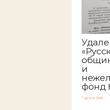
Удале
«Русс
общин
и
нежел
фонд 
7 августа 2026