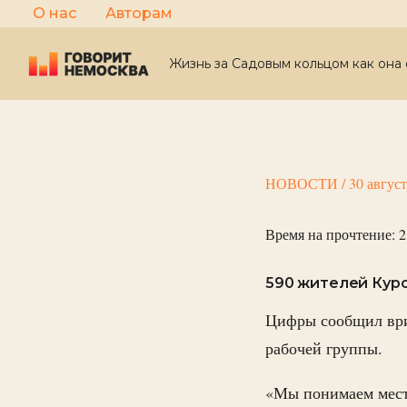
Перейти
О нас
Авторам
к
содержимому
Жизнь за Садовым кольцом как она 
НОВОСТИ
/
30 авгус
Время на прочтение:
2
590 жителей Курс
Цифры сообщил ври
рабочей группы.
«Мы понимаем мест