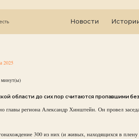
Новости
Истори
есть
та 2025
минут(ы)
кой области до сих пор считаются пропавшими без
о главы региона Александр Хинштейн. Он провел засед
онахождение 300 из них (и живых, находящихся в плену