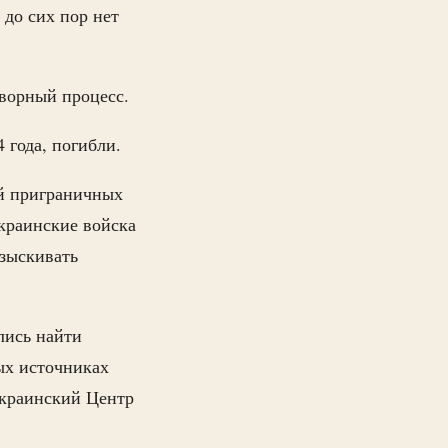
 до сих пор нет
говорный процесс.
4 года, погибли.
ей приграничных
украинские войска
азыскивать
лись найти
ых источниках
украинский Центр