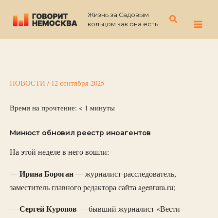
Перейти
Жизнь за Садовым
к
Поиск
кольцом как она есть
содержимому
НОВОСТИ
/
12 сентября 2025
Время на прочтение:
< 1
минуты
Минюст обновил реестр иноагентов
На этой неделе в него вошли:
Ирина Бороган
—
— журналист-расследователь,
заместитель главного редактора сайта agentura.ru;
Сергей Куропов
—
— бывший журналист «Вести-