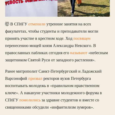
🤯 В СПбГУ
отменили
утренние занятия на всех
факультетах, чтобы студенты и преподаватели могли
принять участие в крестном ходе. Ход
посвящен
перенесению мощей князя Александра Невского. В
православных пабликах сегодня его
называют
«небесным
защитником Святой Руси от западного растления».
Ранее митрополит Санкт-Петербургский и Ладожский
Варсонофий
призвал
ректоров вузов Петербурга
воспитывать молодежь в «правильном нравственном
ключе». А накануне участники молодежного форума в
СПбГУ
помолились
за здравие студентов и вместе со
священниками обсудили «инфантилизм зумеров».