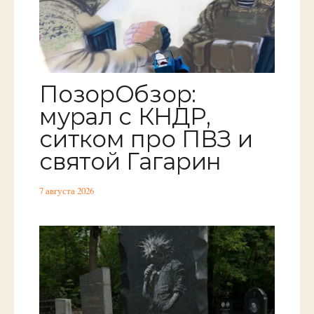
ПозорОбзор:
мурал с КНДР,
ситком про ПВЗ и
святой Гагарин
7 августа 2026