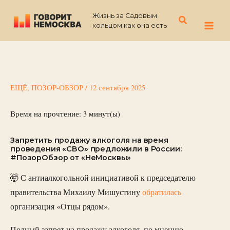
Перейти
Жизнь за Садовым
к
Поиск
кольцом как она есть
содержимому
ЕЩЁ
,
ПОЗОР-ОБЗОР
/
12 сентября 2025
Время на прочтение:
3
минут(ы)
Запретить продажу алкоголя на время
проведения «СВО» предложили в России:
#ПозорОбзор от «НеМосквы»
🤯 С антиалкогольной инициативой к председателю
правительства Михаилу Мишустину
обратилась
организация «Отцы рядом».
Полный запрет на продажу алкоголя, по мнению