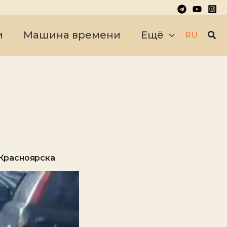
Пои
и
Машина времени
Ещё
RU
 Красноярска