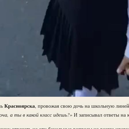
Красноярска
ль
, провожая свою дочь на школьную линей
оча, а ты в какой класс идешь?»
И записывал ответы на 
бенку отвечать на эти банальные вопросы не всегда нрави