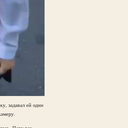
ку, задавал ей один
камеру.
лось. Пару раз