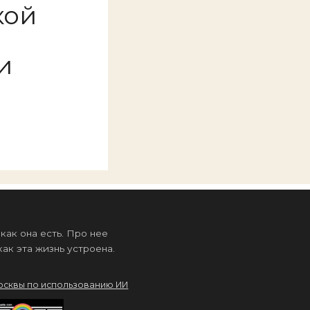
кой
и
ак она есть. Про нее
ак эта жизнь устроена.
осквы по использованию ИИ