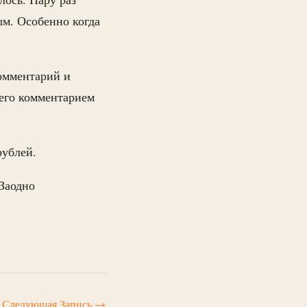
ым. Особенно когда
комментарий и
 его комментарием
ублей.
 Заодно
Следующая Запись
→