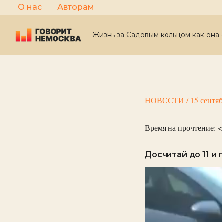
Перейти
О нас
Авторам
к
содержимому
Жизнь за Садовым кольцом как она 
НОВОСТИ
/
15 сентя
Время на прочтение:
<
Досчитай до 11 и