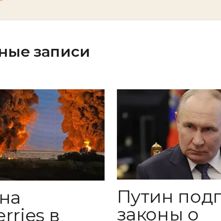
ные записи
Путин под
 на
законы о
rries в