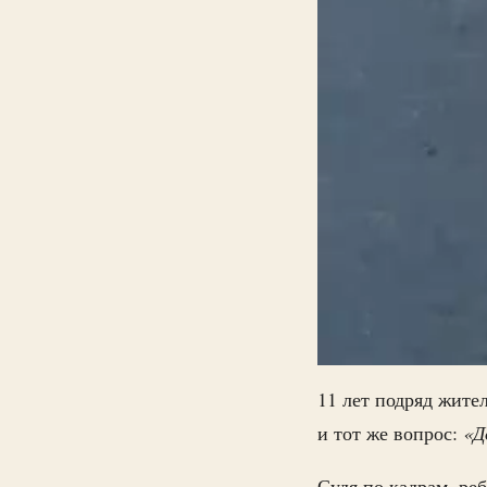
11 лет подряд жите
и тот же вопрос:
«Д
Судя по кадрам, ре