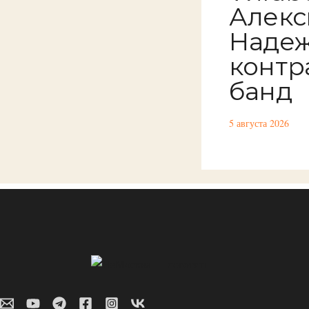
Алекс
Надеж
контр
банд
5 августа 2026