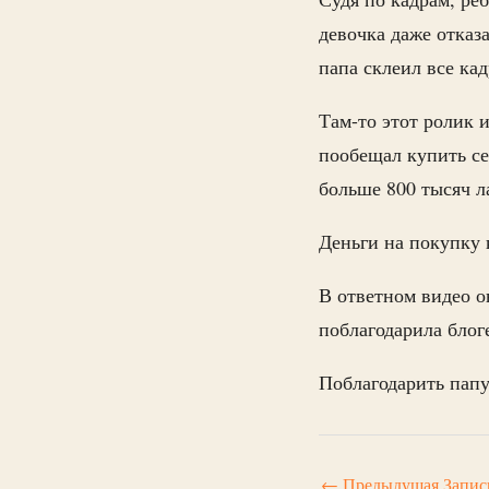
девочка даже отказ
папа склеил все ка
Там-то этот ролик 
пообещал купить се
больше 800 тысяч л
Деньги на покупку
В ответном видео он
поблагодарила блоге
Поблагодарить папу
←
Предыдущая Запис