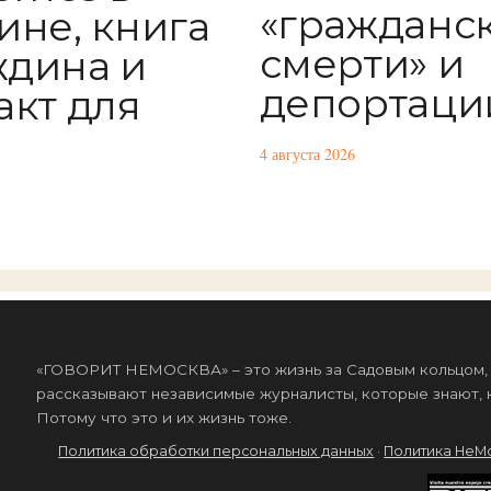
«гражданс
ине, книга
смерти» и
дина и
депортаци
акт для
4 августа 2026
«ГОВОРИТ НЕМОСКВА» – это жизнь за Садовым кольцом, к
рассказывают независимые журналисты, которые знают, к
Потому что это и их жизнь тоже.
Политика обработки персональных данных
·
Политика НеМ