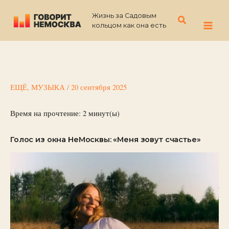
Перейти
Жизнь за Садовым
к
Поиск
кольцом как она есть
содержимому
ЕЩЁ
,
МУЗЫКА
/
20 сентября 2025
Время на прочтение:
2
минут(ы)
Голос из окна НеМосквы: «Меня зовут счастье»