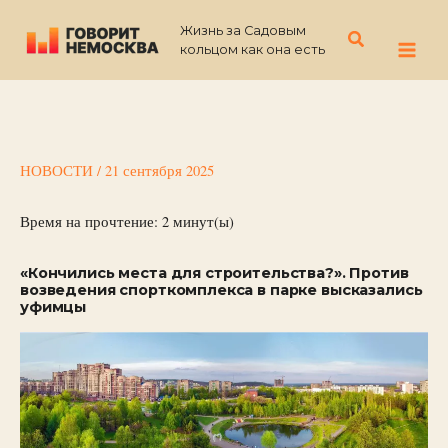
Перейти
Жизнь за Садовым
к
Поиск
кольцом как она есть
содержимому
НОВОСТИ
/
21 сентября 2025
Время на прочтение:
2
минут(ы)
«Кончились места для строительства?». Против
возведения спорткомплекса в парке высказались
уфимцы