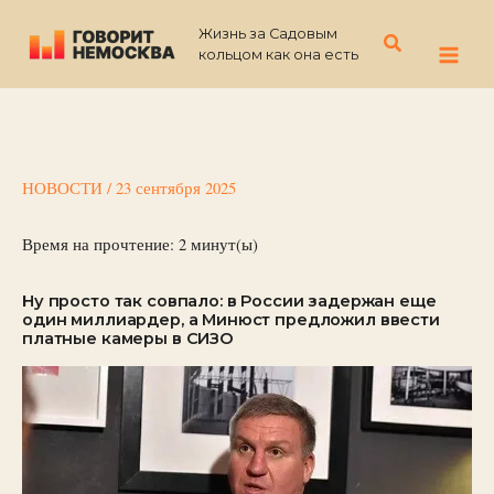
Перейти
Жизнь за Садовым
к
Поиск
кольцом как она есть
содержимому
НОВОСТИ
/
23 сентября 2025
Время на прочтение:
2
минут(ы)
Ну просто так совпало: в России задержан еще
один миллиардер, а Минюст предложил ввести
платные камеры в СИЗО