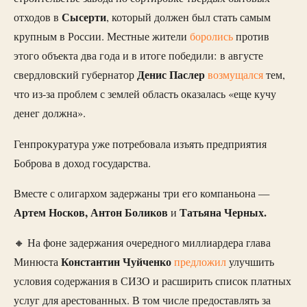
Сысерти
отходов в
, который должен был стать самым
крупным в России. Местные жители
боролись
против
этого объекта два года и в итоге победили: в августе
Денис Паслер
свердловский губернатор
возмущался
тем,
что из-за проблем с землей область оказалась «еще кучу
денег должна».
Генпрокуратура уже потребовала изъять предприятия
Боброва в доход государства.
Вместе с олигархом задержаны три его компаньона —
Артем Носков, Антон Боликов
Татьяна Черных.
и
🔸 На фоне задержания очередного миллиардера глава
Константин Чуйченко
Минюста
предложил
улучшить
условия содержания в СИЗО и расширить список платных
услуг для арестованных. В том числе предоставлять за