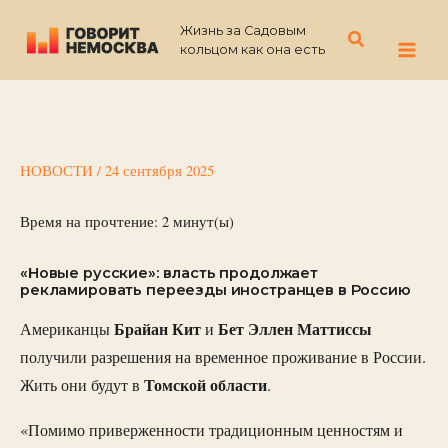
Перейти
Жизнь за Садовым
к
Поиск
кольцом как она есть
содержимому
НОВОСТИ
/
24 сентября 2025
Время на прочтение:
2
минут(ы)
«Новые русские»: власть продолжает
рекламировать переезды иностранцев в Россию
Брайан Кит
Бет Эллен Маттиссы
Американцы
и
получили разрешения на временное проживание в России.
Томской
области
Жить они будут в
.
«Помимо приверженности традиционным ценностям и