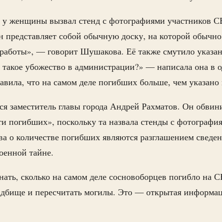
 у женщины вызвал стенд с фотографиями участников С
н представляет собой обычную доску, на которой обычн
 работы», — говорит Шушакова. Её также смутило указа
такое убожество в администрации?» — написала она в о
авила, что на самом деле погибших больше, чем указано 
я заместитель главы города Андрей Рахматов. Он обви
и погибших», поскольку та назвала стенды с фотографи
лова о количестве погибших являются разглашением свед
оенной тайне.
знать, сколько на самом деле сосновоборцев погибло на 
адбище и пересчитать могилы. Это — открытая информац