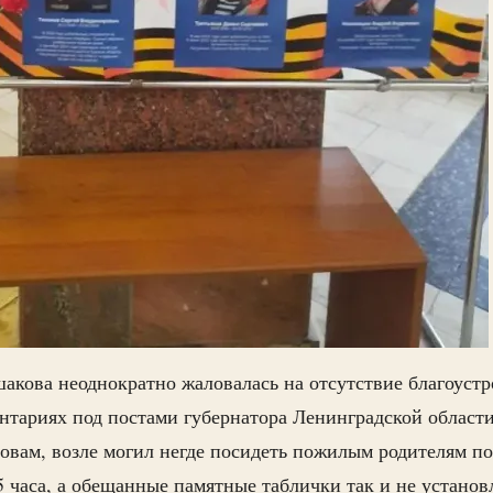
кова неоднократно жаловалась на отсутствие благоустр
нтариях под постами губернатора Ленинградской област
ловам, возле могил негде посидеть пожилым родителям п
,5 часа, а обещанные памятные таблички так и не установ