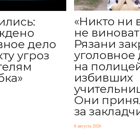
«Никто ни 
ились:
не виноват»
ждено
Рязани за
вное дело
уголовное 
кту угроз
на полицей
телям
избивших
бка»
учительниц
Они приня
за закладч
8 августа 2026