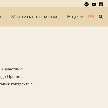
Пои
и
Машина времени
Ещё
RU
к властям с
андр Пронин.
сания контракта с