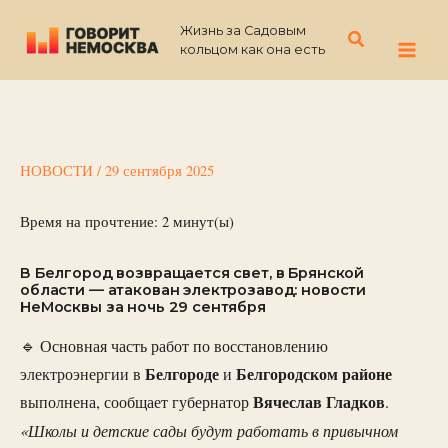
Перейти
Жизнь за Садовым
к
Поиск
кольцом как она есть
содержимому
НОВОСТИ
/
29 сентября 2025
Время на прочтение:
2
минут(ы)
В Белгород возвращается свет, в Брянской
области — атакован электрозавод: новости
НеМосквы за ночь 29 сентября
🔹 Основная часть работ по восстановлению
Белгороде
Белгородском
районе
электроэнергии в
и
Вячеслав
Гладков
выполнена, сообщает губернатор
.
«Школы и детские сады будут работать в привычном