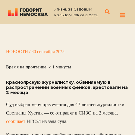
Перейти
Жизнь за Садовым
к
Поиск
кольцом как она есть
содержимому
НОВОСТИ
/
30 сентября 2025
Время на прочтение:
< 1
минуты
Красноярскую журналистку, обвиняемую в
распространении военных фейков, арестовали на
2 месяца
Суд выбрал меру пресечения для 47-летней журналистки
Светланы Хустик — ее отправят в СИЗО на 2 месяца,
сообщает
НГС24 из зала суда.
Кроме того, прокурор требовал ужесточить обвинение: