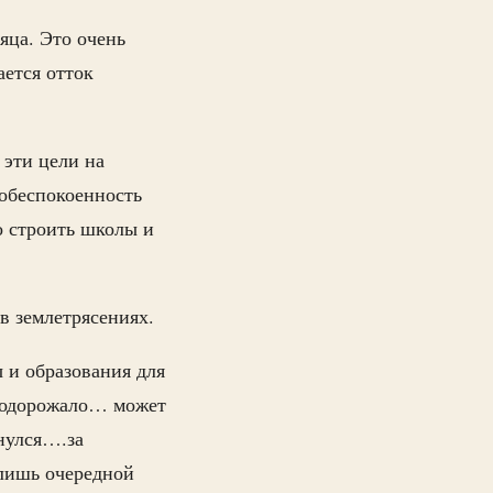
яца. Это очень
ется отток
 эти цели на
 обеспокоенность
о строить школы и
в землетрясениях.
 и образования для
 подорожало… может
чнулся….за
 лишь очередной