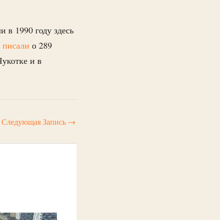
 в 1990 году здесь
»
писали
о 289
Чукотке и в
Следующая Запись
→