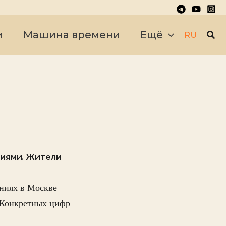
Пои
и
Машина времени
Ещё
RU
ниями. Жители
ниях в Москве
. Конкретных цифр