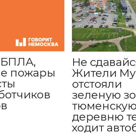
 БПЛА,
Не сдавайс
е пожары
Жители М
сты
отстояли
ботчиков
зеленую зон
ов
тюменску
деревню т
ходит авто