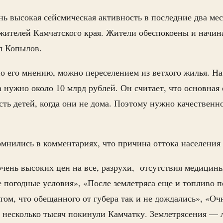
ь высокая сейсмическая активность в последние два мес
жителей Камчатского края. Жители обеспокоены и начина
ал Копылов.
о его мнению, можно переселением из ветхого жилья. На
 нужно около 10 млрд рублей. Он считает, что основная
ть детей, когда они не дома. Поэтому нужно качественн
мнились в комментариях, что причина оттока населения 
чень высоких цен на все, разрухи, отсутствия медицины
е погодные условия», «После землетряса еще и топливо
том, что обещанного от губера так и не дождались», «О
 несколько тысяч покинули Камчатку. Землетрясения —