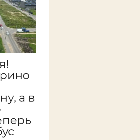
я!
урино
у, а в
ю
еперь
бус