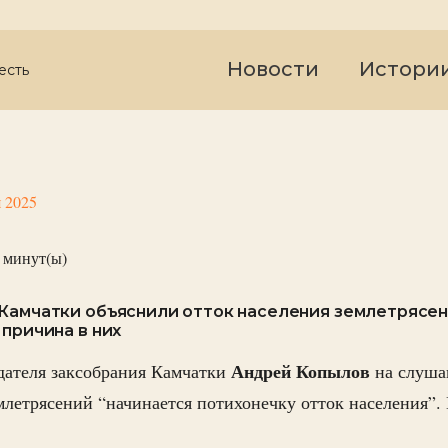
Новости
Истори
есть
я 2025
минут(ы)
 Камчатки объяснили отток населения землетрясе
 причина в них
Андрей Копылов
дателя заксобрания Камчатки
на слуша
землетрясений “начинается потихонечку отток населения”