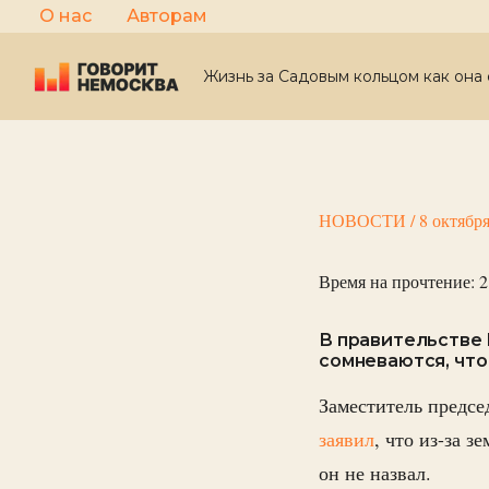
Перейти
О нас
Авторам
к
содержимому
Жизнь за Садовым кольцом как она 
НОВОСТИ
/
8 октябр
Время на прочтение:
2
В правительстве
сомневаются, что
Заместитель предсе
заявил
, что из-за 
он не назвал.