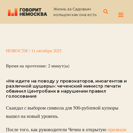
Перейти
Жизнь за Садовым
к
Поиск
кольцом как она есть
содержимому
НОВОСТИ
/
11 октября 2025
Время на прочтение:
2
минут(ы)
«Не идите на поводу у провокаторов, иноагентов и
различной шушеры»: чеченский министр печати
обвинил Центробанк в нарушении правил
голосования
Скандал с выбором символа для 500-рублевой купюры
вышел на новый уровень.
После того, как руководители Чечни в открытую
призвали