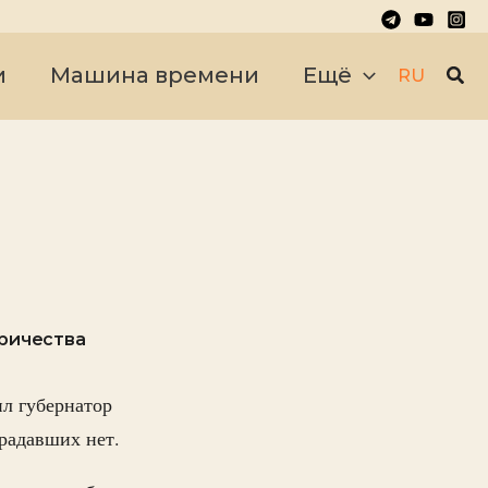
Пои
и
Машина времени
Ещё
RU
тричества
л губернатор
радавших нет.