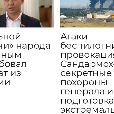
ьной
Атаки
чи» народа
беспилотн
иным
провокаци
бовал
Сандармох
ат из
секретные
ии
похороны
генерала и
подготовка
экстремал