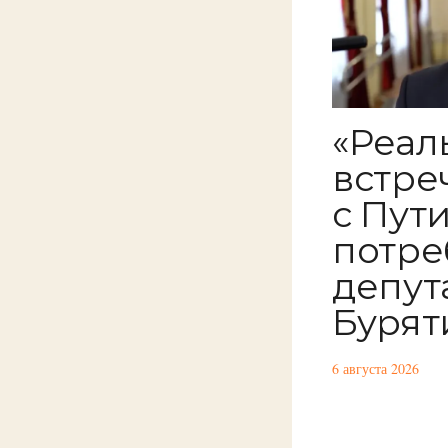
«Реал
встре
с Пут
потре
депут
Бурят
6 августа 2026