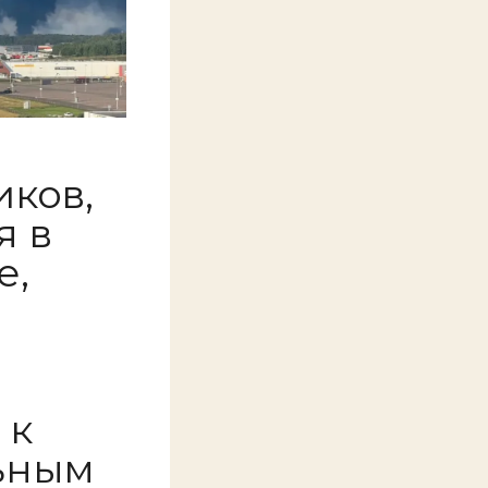
иков,
я в
е,
 к
ьным