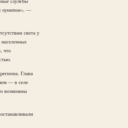
тные службы
х пунктов»
, —
тсутствии света у
 населенных
, что
стью.
региона. Глава
шем — в селе
его возможны
иостанавливали