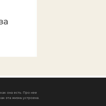
за
ак она есть. Про нее
ак эта жизнь устроена.