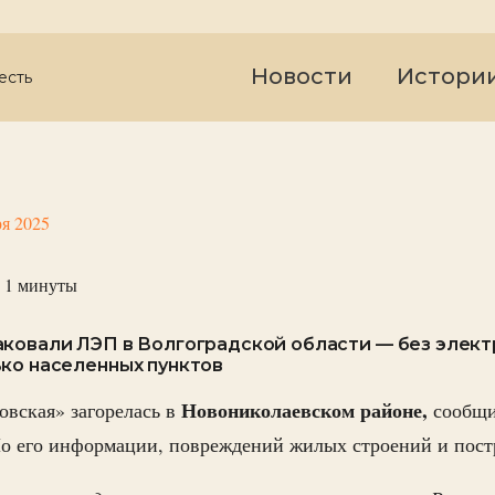
Новости
Истори
есть
ря 2025
 1
минуты
аковали ЛЭП в Волгоградской области — без элек
ко населенных пунктов
Новониколаевском районе,
вская» загорелась в
сообщи
о его информации, повреждений жилых строений и пост