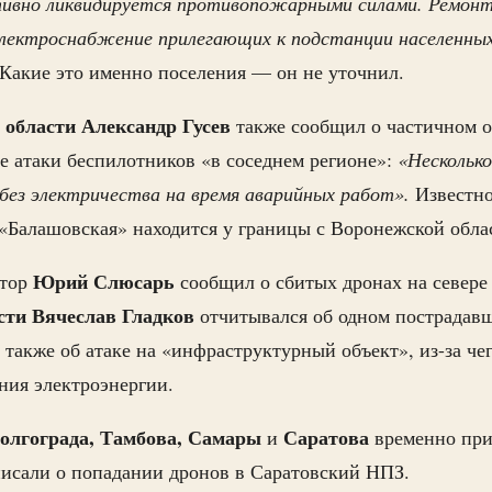
тивно ликвидируется противопожарными силами. Ремон
лектроснабжение прилегающих к подстанции населенны
 Какие это именно поселения — он не уточнил.
 области Александр Гусев
также сообщил о частичном о
е атаки беспилотников «в соседнем регионе»:
«Несколько
без электричества на время аварийных работ».
Известно
«Балашовская» находится у границы с Воронежской обла
Юрий Слюсарь
атор
сообщил о сбитых дронах на севере 
сти Вячеслав Гладков
отчитывался об одном пострадав
 также об атаке на «инфраструктурный объект», из-за ч
ния электроэнергии.
олгограда, Тамбова, Самары
Саратова
и
временно пр
писали о попадании дронов в Саратовский НПЗ.