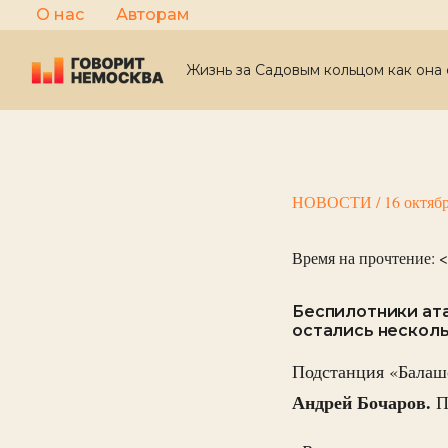
Перейти
О нас
Авторам
к
содержимому
Жизнь за Садовым кольцом как она 
НОВОСТИ
/
16 октяб
Время на прочтение:
<
Беспилотники ат
остались несколь
Подстанция «Балашо
Андрей Бочаров.
П