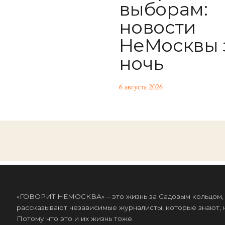
выборам:
новости
НеМосквы 
ночь
6 августа 2026
«ГОВОРИТ НЕМОСКВА» – это жизнь за Садовым кольцом, к
рассказывают независимые журналисты, которые знают, к
Потому что это и их жизнь тоже.