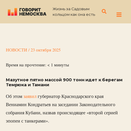
Перейти
Жизнь за Садовым
к
Поиск
кольцом как она есть
содержимому
НОВОСТИ
/
23 октября 2025
Время на прочтение:
< 1
минуты
Мазутное пятно массой 900 тонн идет к берегам
Темрюка и Тамани
Об этом
заявил
губернатор Краснодарского края
Вениамин Кондратьев на заседании Законодательного
собрания Кубани, назвав происходящее «второй серией
эпопеи с танкерами».