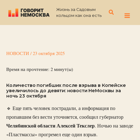
Перейти
Жизнь за Садовым
к
Поиск
кольцом как она есть
содержимому
НОВОСТИ
/
23 октября 2025
Время на прочтение:
2
минут(ы)
Количество погибших после взрыва в Копейске
увеличилось до девяти: новости НеМосквы за
ночь 23 октября
🔹 Еще пять человек пострадали, а информация по
пропавшим без вести уточняется, сообщил губернатор
Челябинской области Алексей Текслер
. Ночью на заводе
«Пластмассы» прогремел еще один взрыв.