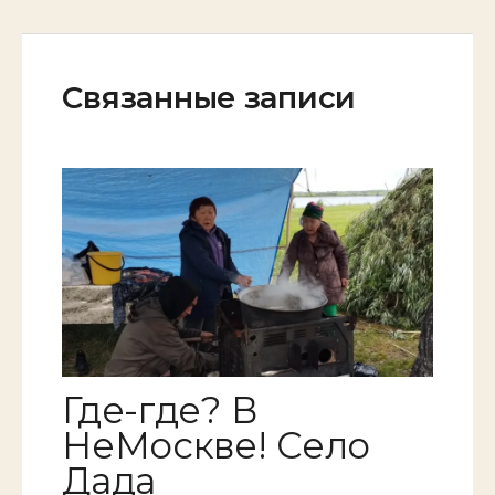
Связанные записи
Где-где? В
НеМоскве! Село
Дада