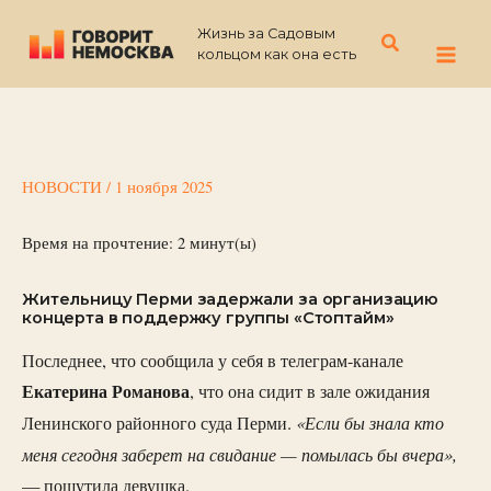
Перейти
Жизнь за Садовым
к
Поиск
кольцом как она есть
содержимому
НОВОСТИ
/
1 ноября 2025
Время на прочтение:
2
минут(ы)
Жительницу Перми задержали за организацию
концерта в поддержку группы «Стоптайм»
Последнее, что сообщила у себя в телеграм-канале
Екатерина
Романова
, что она сидит в зале ожидания
«Если бы знала кто
Ленинского районного суда Перми.
меня сегодня заберет на свидание — помылась бы вчера»,
— пошутила девушка.