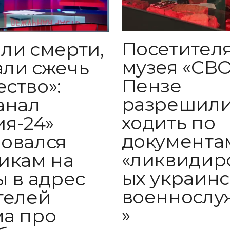
Посетител
ли смерти,
музея «СВО
ли сжечь
Пензе
ство»:
разрешил
анал
ходить по
ия-24»
документа
овался
«ликвидир
икам на
ых украинс
ы в адрес
военнослу
телей
»
а про