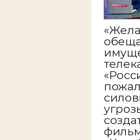
«Жела
обеща
имуще
телек
«Росс
пожал
силов
угроз
созда
фильм