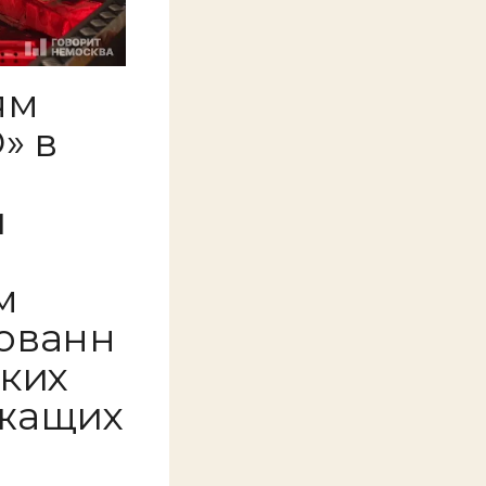
ям
» в
и
м
ованн
ких
жащих