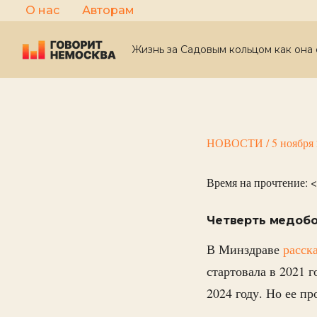
Перейти
О нас
Авторам
к
содержимому
Жизнь за Садовым кольцом как она 
НОВОСТИ
/
5 ноября
Время на прочтение:
<
Четверть медобо
В Минздраве
расск
стартовала в 2021 г
2024 году. Но ее п