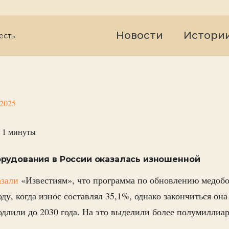
Новости
Истори
есть
 2025
 1
минуты
рудования в России оказалась изношенной
азали
«Известиям», что программа по обновлению медоб
оду, когда износ составлял 35,1%, однако закончиться он
родлили до 2030 года. На это выделили более полумиллиа