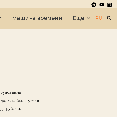
Пои
и
Машина времени
Ещё
RU
орудования
а должна была уже в
рда рублей.