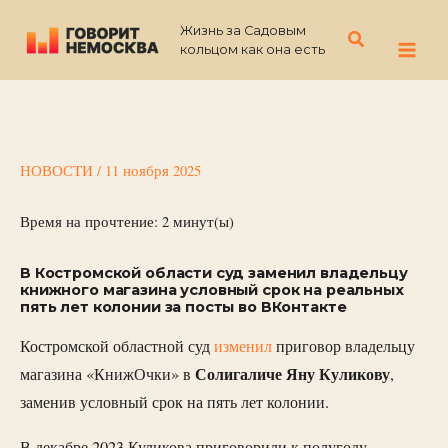
Перейти
Жизнь за Садовым
к
Поиск
кольцом как она есть
содержимому
НОВОСТИ
/
11 ноября 2025
Время на прочтение:
2
минут(ы)
В Костромской области суд заменил владельцу
книжного магазина условный срок на реальных
пять лет колонии за посты во ВКонтакте
Костромской областной суд
изменил
приговор владельцу
Солигаличе Яну Куликову
магазина «КнижОчки» в
,
заменив условный срок на пять лет колонии.
В декабре 2023 Куликова приговорили к полугоду