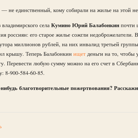
— не единственный, кому собирали на жилье на этой н
Кумино Юрий Балабонкин
з владимирского села
почти ц
ия россиян: его старое жилье сожгли недоброжелатели. В
утора миллионов рублей, на них инвалид третьей групп
вил крышу. Теперь Балабонкин
ищет
деньги на то, чтобы 
ту. Перевести любую сумму можно на его счет в Сбербан
: 8-900-584-60-85.
-нибудь благотворительные пожертвования? Расскажит
ь