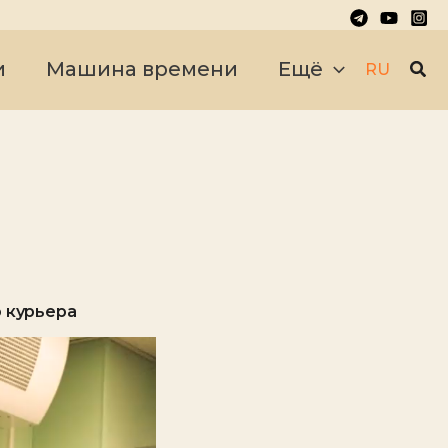
Пои
и
Машина времени
Ещё
RU
 курьера