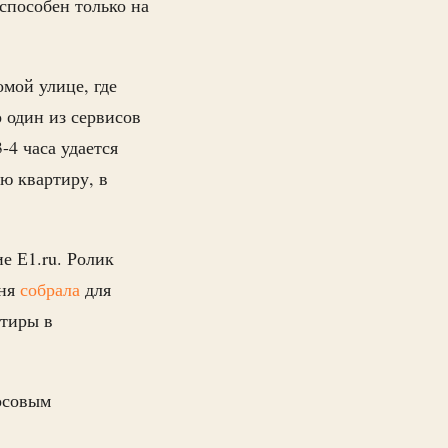
способен только на
омой улице, где
о один из сервисов
-4 часа удается
ую квартиру, в
е Е1.ru. Ролик
дня
собрала
для
ртиры в
осовым