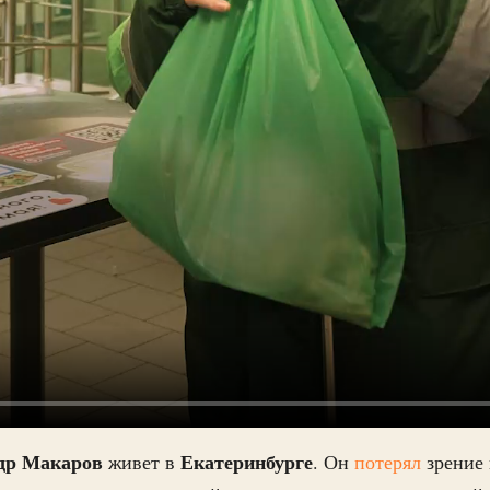
др Макаров
Екатеринбурге
живет в
. Он
потерял
зрение 