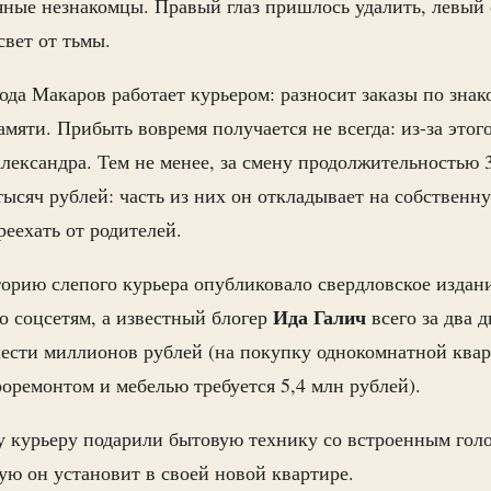
яные незнакомцы. Правый глаз пришлось удалить, левый 
свет от тьмы.
ода Макаров работает курьером: разносит заказы по знак
мяти. Прибыть вовремя получается не всегда: из-за этог
лександра. Тем не менее, за смену продолжительностью 3
тысяч рублей: часть из них он откладывает на собственн
реехать от родителей.
торию слепого курьера опубликовало свердловское издани
Ида Галич
о соцсетям, а известный блогер
всего за два 
ести миллионов рублей (на покупку однокомнатной ква
роремонтом и мебелью требуется 5,4 млн рублей).
у курьеру подарили бытовую технику со встроенным гол
ю он установит в своей новой квартире.