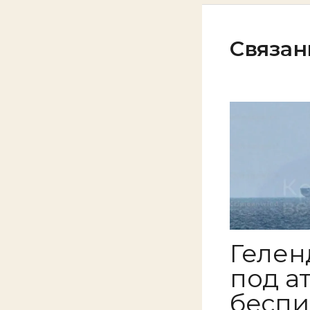
Связан
Гелен
под а
беспи