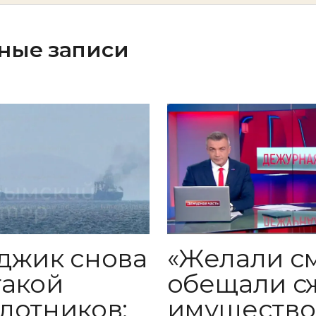
ные записи
«Желали с
джик снова
обещали с
такой
имущество
лотников: