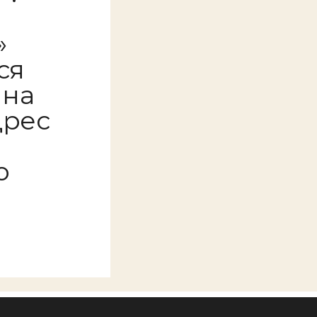
»
ся
 на
дрес
й
о