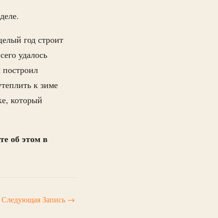
еделе.
елый год строит
сего удалось
ы построил
утеплить к зиме
ке, который
е об этом в
Следующая Запись
→