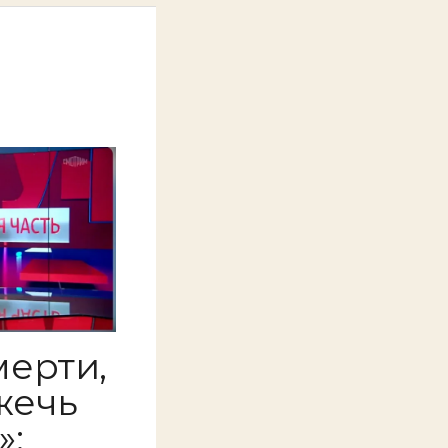
мерти,
жечь
»: