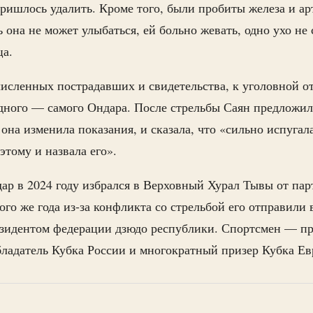
пришлось удалить. Кроме того, были пробиты железа и ар
ь она не может улыбаться, ей больно жевать, одно ухо не
ца.
исленных пострадавших и свидетельства, к уголовной о
дного — самого Ондара. После стрельбы Саян предложил
 она изменила показания, и сказала, что «сильно испугала
оэтому и назвала его».
ар в 2024 году избрался в Верховный Хурал Тывы от па
ого же года из-за конфликта со стрельбой его отправили 
езидентом федерации дзюдо республики. Спортсмен — пр
бладатель Кубка России и многократный призер Кубка Е