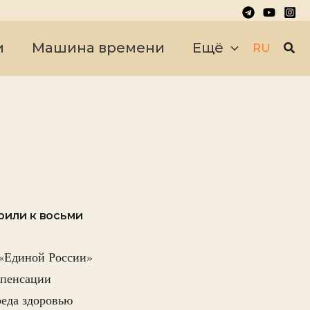
Пои
и
Машина времени
Ещё
RU
рили к восьми
«Единой России»
мпенсации
реда здоровью