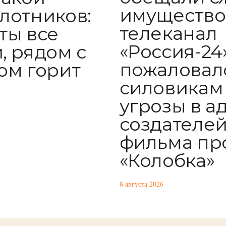
имущество
лотников:
телеканал
ты все
«Россия-24
, рядом с
пожаловал
ом горит
силовикам
угрозы в а
создателе
фильма пр
«Колобка»
8 августа 2026