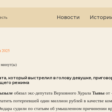
Новости
Истори
есть
я 2025
минут(ы)
ата, который выстрелил в голову девушке, пригово
бщего режима
ызыле
Тывы
обязал экс-депутата Верховного Хурала
от 
латить потерпевшей один миллион рублей в качестве ко
Ондара судили по статьям об умышленном причинении в