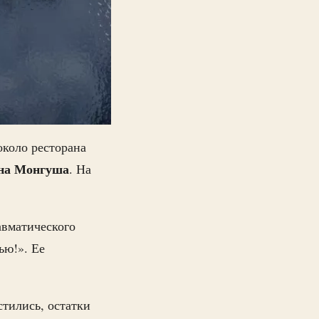
около ресторана
на Монгуша
. На
авматического
ью!». Ее
стились, остатки