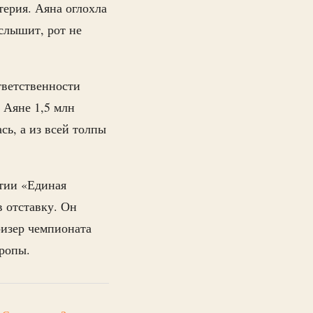
терия. Аяна оглохла
 слышит, рот не
тветственности
 Аяне 1,5 млн
сь, а из всей толпы
ртии «Единая
в отставку. Он
изер чемпионата
вропы.