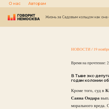
Перейти
О нас
Авторам
к
содержимому
Жизнь за Садовым кольцом как она 
НОВОСТИ
/
19 ноябр
Время на прочтение:
2
В Тыве экс-депут
годам колонии о
К
Кроме того, суд в
Саяна Ондара
вып
морального вреда. 