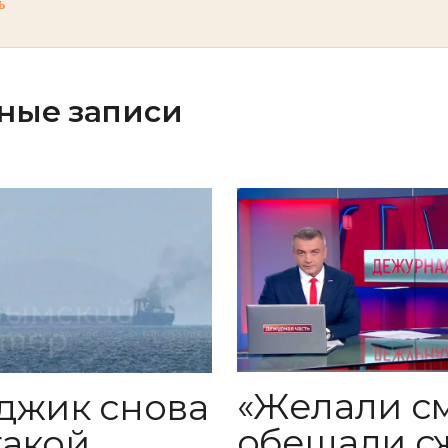
ь
ные записи
«Желали с
джик снова
обещали с
такой