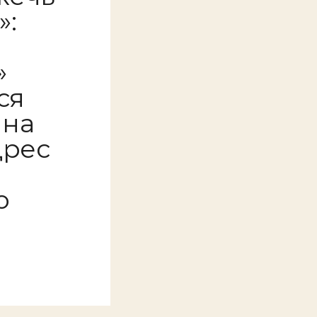
»:
»
ся
 на
дрес
й
о