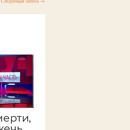
Следующая Запись
→
мерти,
жечь