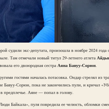
орой судили экс-депутата, произошла в ноябре 2024 года 
Айды
ыле. Там отмечали новый титул 29-летнего атлета
Аяна Бавуу-Сорюн
вовала его двоюродная сестра
.
угими гостями началась потасовка. Ондар стрелял из тр
е Бавуу-Сорюн, пока не закончились пули, и кричал «Уб
в предплечье. Аяне — попал в голову.
Люди Байкала», пуля повредила ее челюсть, обломки сме