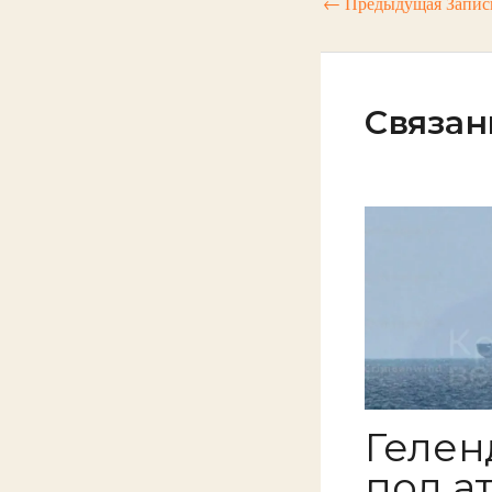
←
Предыдущая Запис
Связан
Гелен
под а