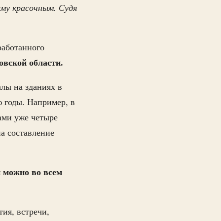
му красочным. Судя
работанного
овской области.
алы на зданиях в
 годы. Например, в
ами уже четыре
на составление
 можно во всем
ия, встречи,