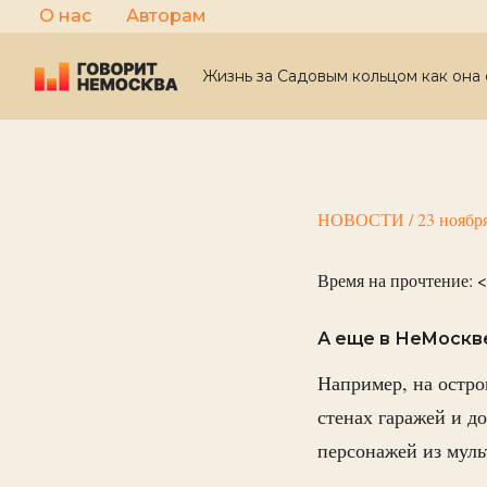
Перейти
О нас
Авторам
к
содержимому
Жизнь за Садовым кольцом как она 
НОВОСТИ
/
23 ноябр
Время на прочтение:
<
А еще в НеМоскв
Например, на остр
стенах гаражей и 
персонажей из мул