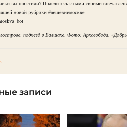
авки вы посетили? Поделитесь с нами своими впечатлен
нашей новой рубрики #аещёвнемоскве
moskva_bot
гострове, подъезд в Балшахе. Фото: Архсвобода, «Добр
ь
ные записи