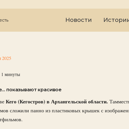
Новости
Истори
есть
я 2025
 1
минуты
е… показывают красивое
Кего (Кегостров) в Архангельской области.
ове
Таммест
домов сложили панно из пластиковых крышек с изображе
ьтфильмов.