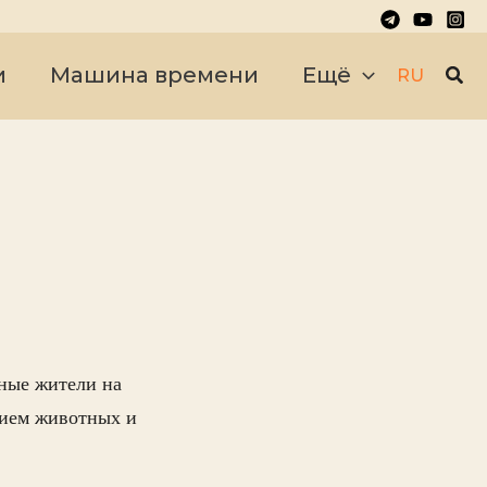
Пои
и
Машина времени
Ещё
RU
ные жители на
нием животных и