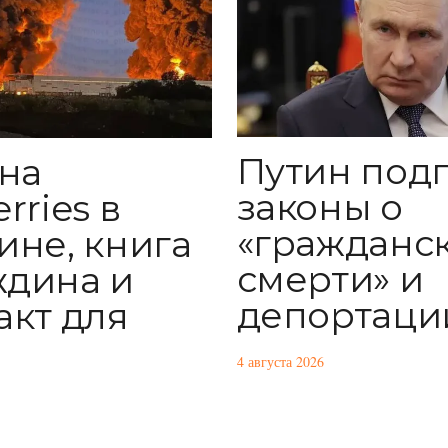
Путин под
 на
законы о
rries в
«гражданс
ине, книга
смерти» и
дина и
депортаци
акт для
4 августа 2026