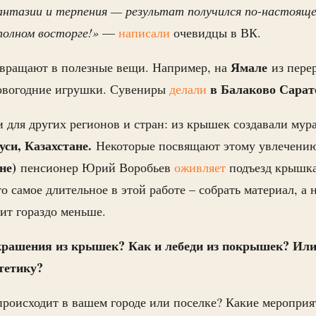
антазии и терпения — результат получился по-настояще
 полном восторге!»
—
написали
очевидцы в ВК.
Ямале
вращают в полезные вещи. Например, на
из пере
в Балаково Сарат
овогодние игрушки. Сувениры
делали
и для других регионов и стран: из крышек создавали мур
уси, Казахстане.
Некоторые посвящают этому увлечению
не)
пенсионер Юрий Воробьев
оживляет
подъезд крышк
то самое длительное в этой работе – собрать материал, а 
ит гораздо меньше.
крашения из крышек? Как и лебеди из покрышек? Или
стетику?
происходит в вашем городе или поселке? Какие мероприят