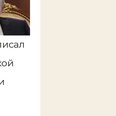
писал
кой
и