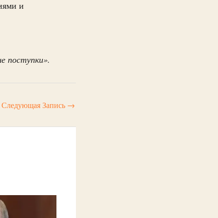
иями и
ые поступки».
Следующая Запись
→