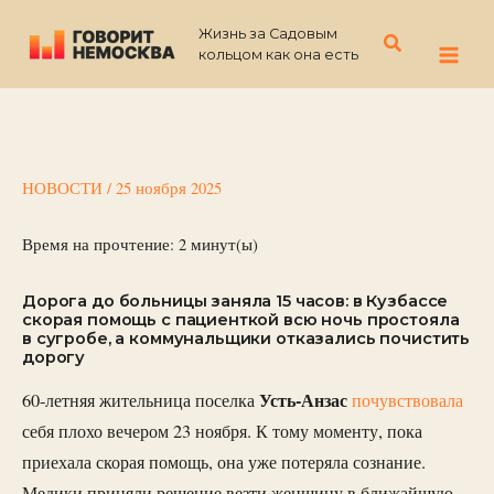
Перейти
Жизнь за Садовым
к
Поиск
кольцом как она есть
содержимому
НОВОСТИ
/
25 ноября 2025
Время на прочтение:
2
минут(ы)
Дорога до больницы заняла 15 часов: в Кузбассе
скорая помощь с пациенткой всю ночь простояла
в сугробе, а коммунальщики отказались почистить
дорогу
Усть-Анзас
60-летняя жительница поселка
почувствовала
себя плохо вечером 23 ноября. К тому моменту, пока
приехала скорая помощь, она уже потеряла сознание.
Медики приняли решение везти женщину в ближайшую