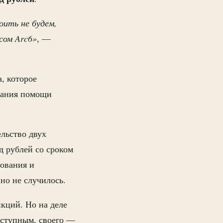
оить не будем,
сом Arc6»
, —
, которое
азания помощи
льство двух
д рублей со сроком
дования и
но не случилось.
нкций. Но на деле
оступным, своего —