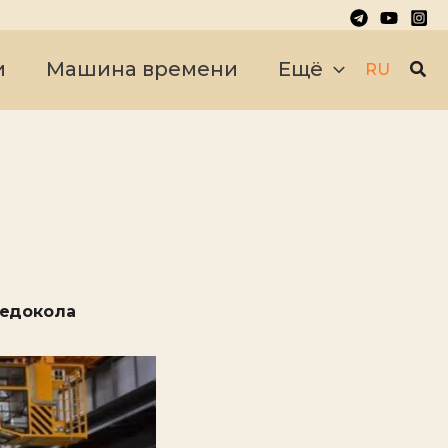
Пои
и
Машина времени
Ещё
RU
ледокола