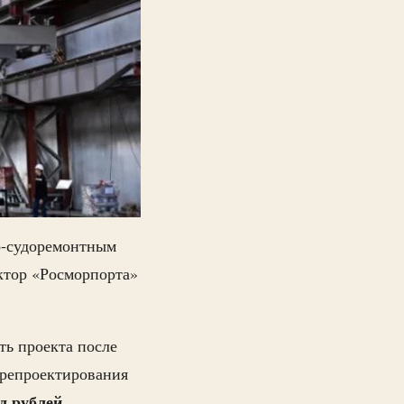
о-судоремонтным
ктор «Росморпорта»
ть проекта после
ерепроектирования
д рублей
.