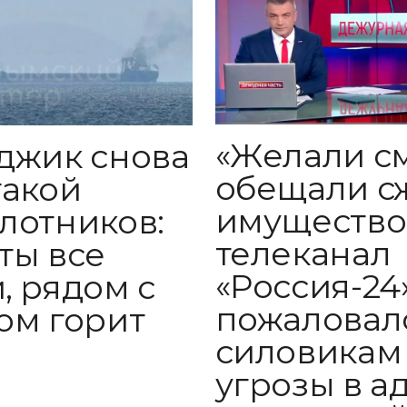
«Желали с
джик снова
обещали с
такой
имущество
лотников:
телеканал
ты все
«Россия-24
, рядом с
пожаловал
ом горит
силовикам
угрозы в а