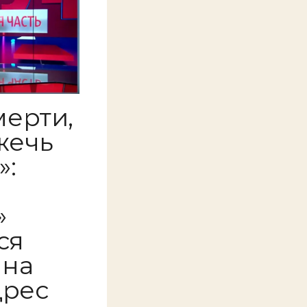
мерти,
жечь
»:
»
ся
 на
дрес