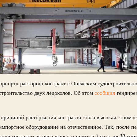
орпорт» расторгло контракт с Онежским судостроительн
строительство двух ледоколов. Об этом
сообщил
гендире
причиной расторжения контракта стала высокая стоимос
 импортное оборудование на отечественное. Так, после п
до 32 млр
ания контрактная цена выросла почти в 2 раза,