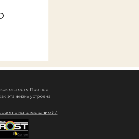
й
о
ак она есть. Про нее
ак эта жизнь устроена.
осквы по использованию ИИ