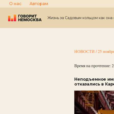
Перейти
О нас
Авторам
к
содержимому
Жизнь за Садовым кольцом как она 
НОВОСТИ
/
25 ноябр
Время на прочтение:
2
Неподъемное имп
отказались в Ка