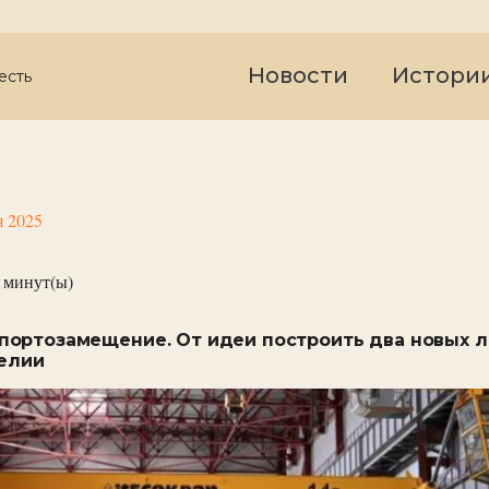
Новости
Истори
есть
я 2025
минут(ы)
ортозамещение. От идеи построить два новых 
релии