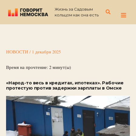
Перейти
Жизнь за Садовым
к
Поиск
кольцом как она есть
содержимому
НОВОСТИ
/
1 декабря 2025
Время на прочтение:
2
минут(ы)
«Народ-то весь в кредитах, ипотеках». Рабочие
протестую против задержки зарплаты в Омске