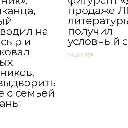
фигурант «
ник»:
продаже Л
канца,
литератур
ый
получил
водил на
условный 
 сыр и
ковал
7 августа 2026
ых
ников,
 выдворить
е с семьей
раны