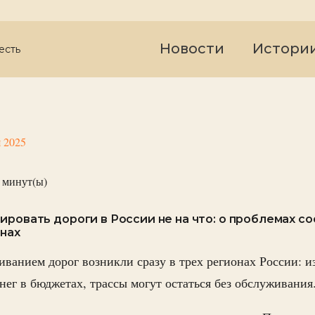
Новости
Истори
есть
я 2025
минут(ы)
ировать дороги в России не на что: о проблемах с
онах
ванием дорог возникли сразу в трех регионах России: из
нег в бюджетах, трассы могут остаться без обслуживания