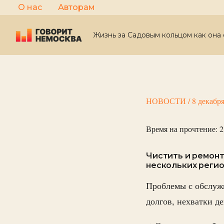
Перейти
О нас
Авторам
к
содержимому
Жизнь за Садовым кольцом как она 
НОВОСТИ
/
8 декабр
Время на прочтение:
2
Чистить и ремонт
нескольких реги
Проблемы с обслужи
долгов, нехватки де