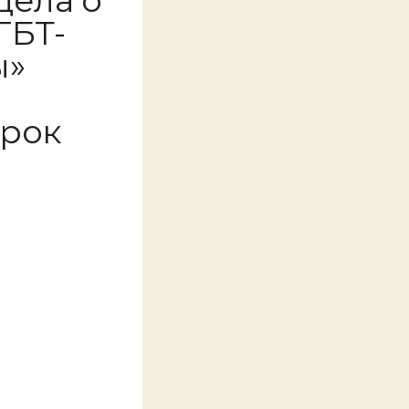
дела о
ГБТ-
ы»
срок