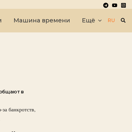
Пои
и
Машина времени
Ещё
RU
ообщают в
-за банкротств,
.