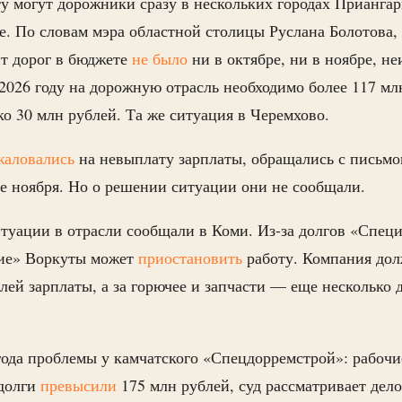
у могут дорожники сразу в нескольких городах Приангарь
е. По словам мэра областной столицы Руслана Болотова, 
т дорог в бюджете
не было
ни в октябре, ни в ноябре, не
 2026 году на дорожную отрасль необходимо более 117 мл
ко 30 млн рублей. Та же ситуация в Черемхово.
жаловались
на невыплату зарплаты, обращались с письм
е ноября. Но о решении ситуации они не сообщали.
туации в отрасли сообщали в Коми. Из-за долгов «Спец
ие» Воркуты может
приостановить
работу. Компания до
лей зарплаты, а за горючее и запчасти — еще несколько 
ода проблемы у камчатского «Спецдорремстрой»: рабочи
 долги
превысили
175 млн рублей, суд рассматривает дело