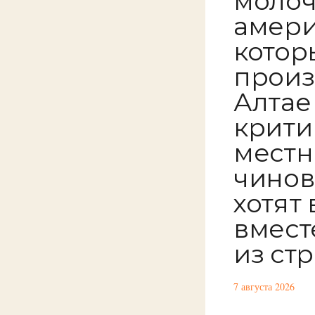
молоч
амери
котор
произ
Алтае
крити
местн
чинов
хотят
вмест
из ст
7 августа 2026