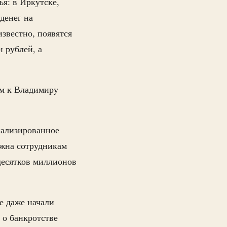
я: в Иркутске,
денег на
известно, появятся
н рублей, а
ом к Владимиру
иализированное
лжна сотрудникам
десятков миллионов
е даже начали
 о банкротстве