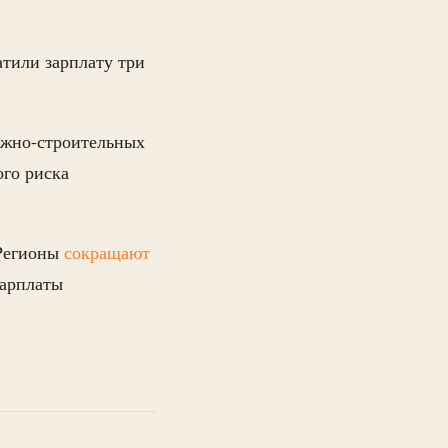
атили зарплату три
ожно-строительных
го риска
 Регионы
сокращают
зарплаты