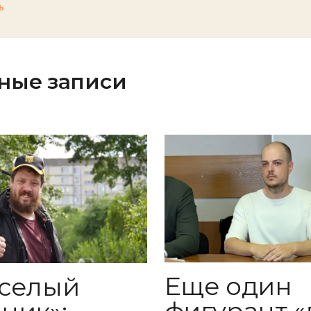
ь
ные записи
Еще один
селый