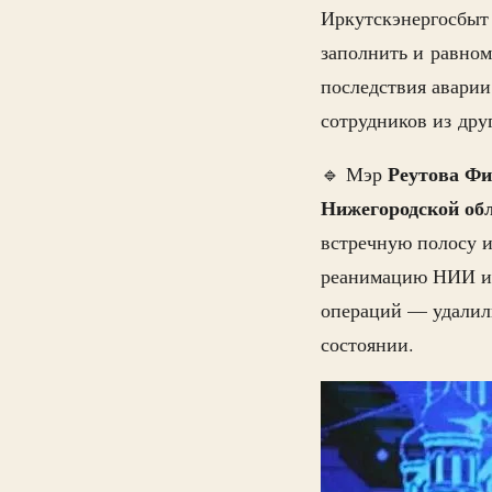
Иркутскэнергосбыт 
заполнить и равном
последствия авари
сотрудников из дру
Реутова Ф
🔹 Мэр
Нижегородской
об
встречную полосу и
реанимацию НИИ им
операций — удалили
состоянии.