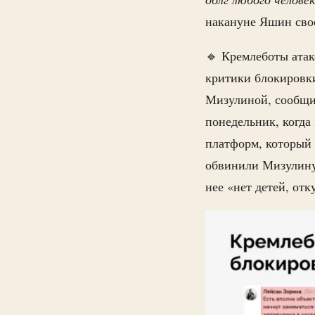
накануне Яшин свое
🔹 Кремлеботы атак
критики блокировки
Мизулиной, сообщил
понедельник, когда
платформ, который 
обвинили Мизулину в
нее «нет детей, отк