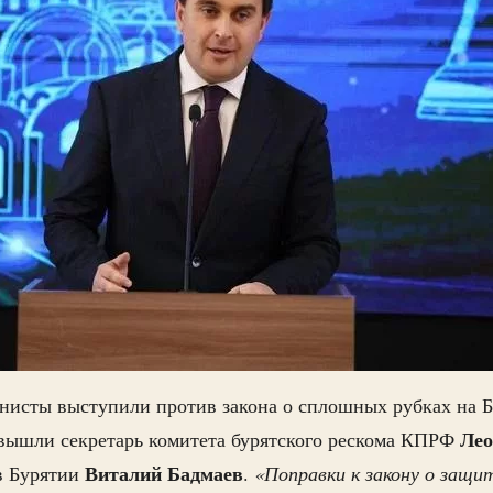
нисты выступили против закона о сплошных рубках на Б
Лео
вышли секретарь комитета бурятского рескома КПРФ
Виталий
Бадмаев
в Бурятии
.
«Поправки к закону о защи