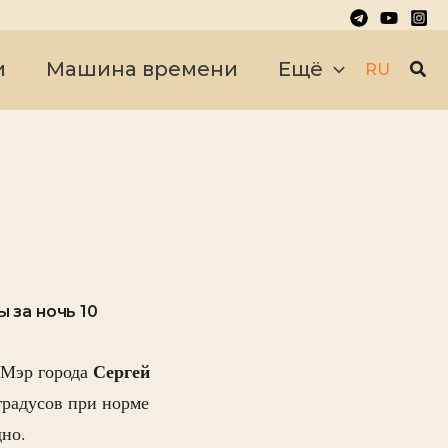
Пои
и
Машина времени
Ещё
RU
 за ночь 10
Сергей
 Мэр города
 градусов при норме
дно.