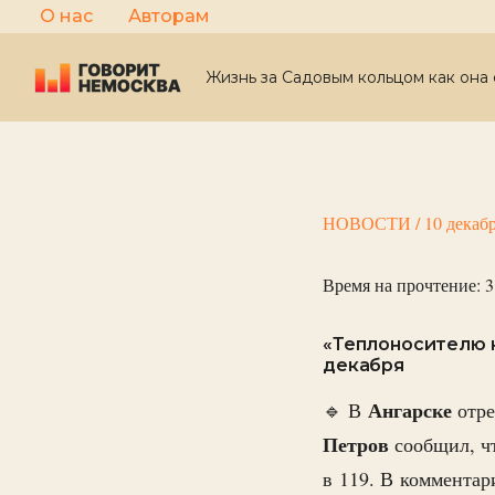
Перейти
О нас
Авторам
к
содержимому
Жизнь за Садовым кольцом как она 
НОВОСТИ
/
10 декаб
Время на прочтение:
3
«Теплоносителю н
декабря
Ангарске
🔹 В
отре
Петров
сообщил, чт
в 119. В комментар