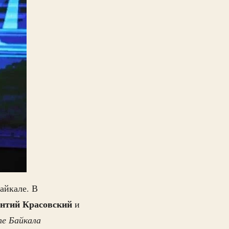
айкале. В
нтий
Красовский
и
те Байкала