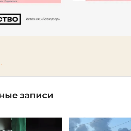
ь
ные записи