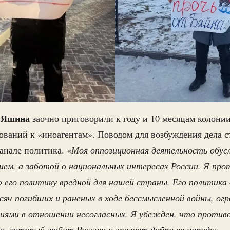
 Яшина
заочно приговорили к году и 10 месяцам колонии
ваний к «иноагентам». Поводом для возбуждения дела с
канале политика.
«Моя оппозиционная деятельность обусл
ием, а заботой о национальных интересах России. Я пр
его политику вредной для нашей страны. Его политика 
яч погибших и раненых в ходе бессмысленной войны, ог
ссиями в отношении несогласных. Я убежден, что проти
ка, который любит Россию и желает добра ее народу»,
—