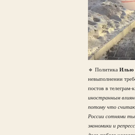
Илью
🔹 Политика
невыполнении требо
постов в телеграм-
иностранным влиян
потому что считаю 
России сотнями тыс
экономики и репре
долг любого челове