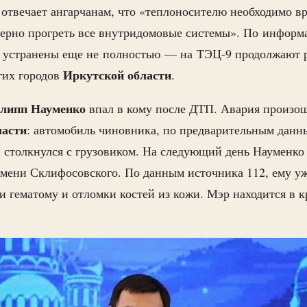
отвечает ангарчанам, что «теплоносителю необходимо вр
ерно прогреть все внутридомовые системы». По информ
и устранены еще не полностью — на ТЭЦ-9 продолжают р
Иркутской
области
гих городов
.
илипп Науменко
впал в кому после ДТП. Авария произош
ласти
: автомобиль чиновника, по предварительным данн
 столкнулся с грузовиком. На следующий день Науменко
ени Склифосовского. По данным источника 112, ему уж
 гематому и отломки костей из кожи. Мэр находится в 