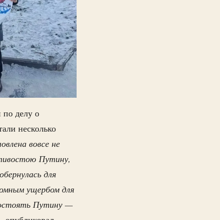
 по делу о
тали несколько
овлена вовсе не
отивостою Путину,
обернулась для
ромным ущербом для
востоять Путину —
 опубликовал