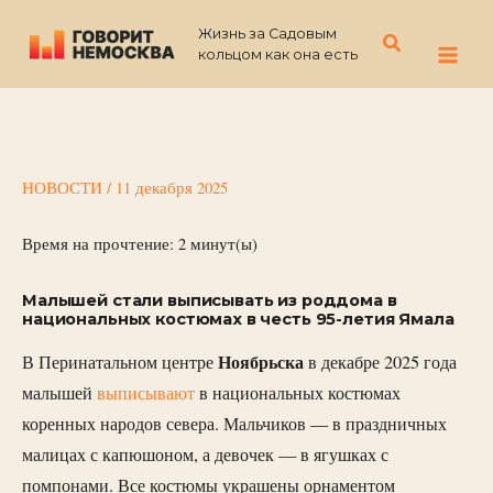
Перейти
Жизнь за Садовым
к
Поиск
кольцом как она есть
содержимому
НОВОСТИ
/
11 декабря 2025
Время на прочтение:
2
минут(ы)
Малышей стали выписывать из роддома в
национальных костюмах в честь 95-летия Ямала
Ноябрьска
В Перинатальном центре
в декабре 2025 года
малышей
выписывают
в национальных костюмах
коренных народов севера. Мальчиков — в праздничных
малицах с капюшоном, а девочек — в ягушках с
помпонами. Все костюмы украшены орнаментом