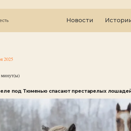
Новости
Истори
есть
ря 2025
минут(ы)
 селе под Тюменью спасают престарелых лошаде