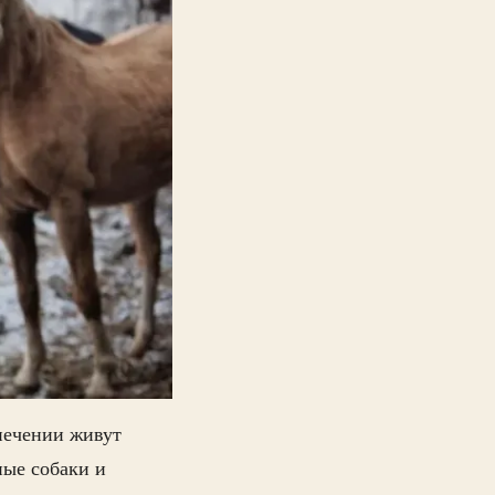
печении живут
ные собаки и