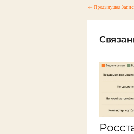
←
Предыдущая Запис
Связан
Росст