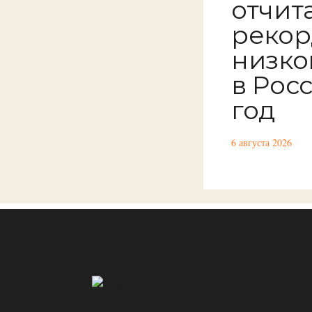
отчит
рекор
низко
в Росс
год
6 августа 2026