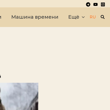
Пои
и
Машина времени
Ещё
RU
й