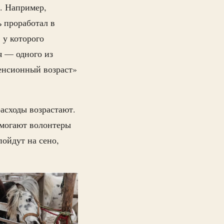
. Например,
ь проработал в
, у которого
я — одного из
енсионный возраст»
расходы возрастают.
омогают волонтеры
пойдут на сено,