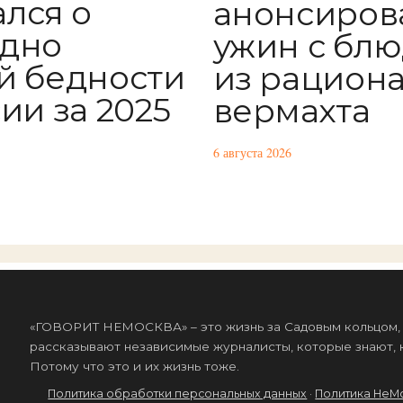
ался о
анонсиров
дно
ужин с бл
й бедности
из рацион
ии за 2025
вермахта
6 августа 2026
«ГОВОРИТ НЕМОСКВА» – это жизнь за Садовым кольцом, к
рассказывают независимые журналисты, которые знают, к
Потому что это и их жизнь тоже.
Политика обработки персональных данных
·
Политика НеМ