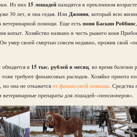
15 лошадей
ики. Из них
находятся в преклонном возрасте
Джонни
 уже 30 лет, и она седая. Или
, который всю жизн
пони Баскин Роббинс
 в ветеринарной помощи. Еще есть
ия копыт. Хозяйство названо в честь рыжего коня Прибо
Он умер своей смертью совсем недавно, прожив свой «п
15 тыс. рублей в месяц
 обходится в
, во время болезни 
к тоже требуют финансовых расходов. Хозяйке приюта п
 но она не откажется
от финансовой помощи
. Средства 
 и ветеринарные препараты для лошадей-«пенсионеров».