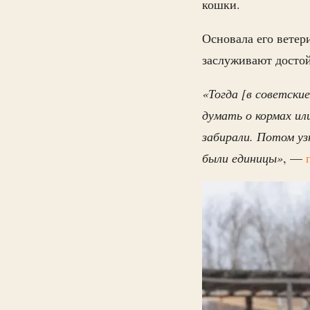
кошки.
Основала его вете
заслуживают достой
«Тогда [в советски
думать о кормах ил
забирали. Потом уз
были единицы»
, —