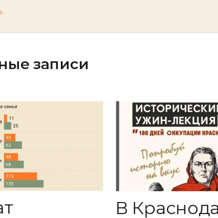
ь
ные записи
ат
В Краснод