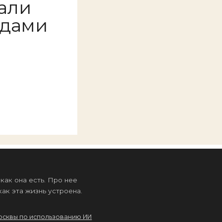
али
юдами
а
ак она есть. Про нее
ак эта жизнь устроена.
осквы по использованию ИИ