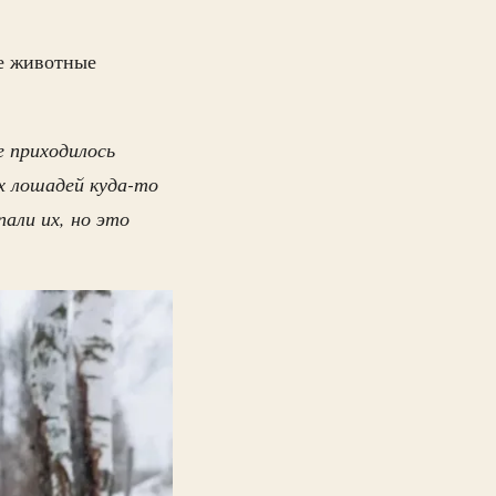
ые животные
е приходилось
ых лошадей куда-то
пали их, но это