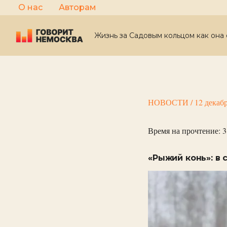
Перейти
О нас
Авторам
к
содержимому
Жизнь за Садовым кольцом как она 
НОВОСТИ
/
12 декаб
Время на прочтение:
3
«Рыжий конь»: в