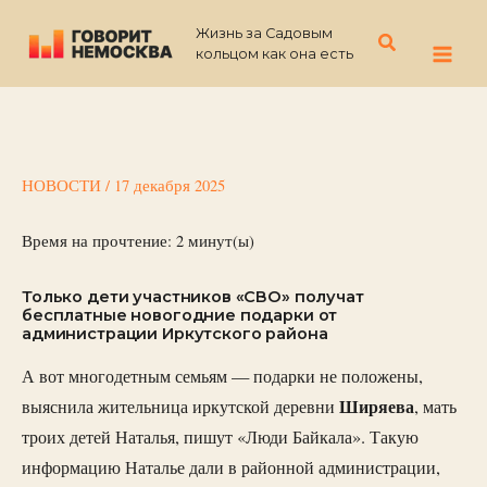
Перейти
Жизнь за Садовым
к
Поиск
кольцом как она есть
содержимому
НОВОСТИ
/
17 декабря 2025
Время на прочтение:
2
минут(ы)
Только дети участников «СВО» получат
бесплатные новогодние подарки от
администрации Иркутского района
А вот многодетным семьям — подарки не положены,
Ширяева
выяснила жительница иркутской деревни
, мать
троих детей Наталья, пишут «Люди Байкала». Такую
информацию Наталье дали в районной администрации,