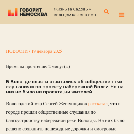
Перейти
Жизнь за Садовым
к
Поиск
кольцом как она есть
содержимому
НОВОСТИ
/
19 декабря 2025
Время на прочтение:
2
минут(ы)
В Вологде власти отчитались об «общественных
слушаниях» по проекту набережной Волги. Но на
них не было ни проекта, ни жителей
Вологодский мэр Сергей Жестянщиков
рассказал
, что в
городе прошли общественные слушания по
благоустройству набережной реки Вологды. На них было
решено сохранить пешеходные дорожки и смотровые