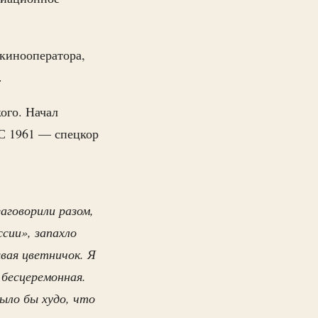
кинооператора,
.
ого. Начал
 С 1961 — спецкор
аговорили разом,
ссии», запахло
вая цветничок. Я
 бесцеремонная.
ыло бы худо, что