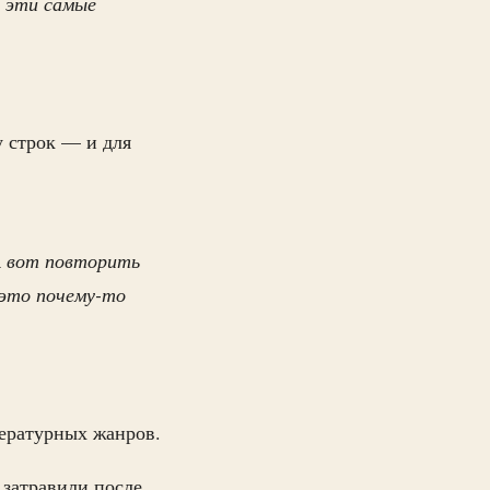
в эти самые
у строк — и для
А вот повторить
 это почему-то
тературных жанров.
 затравили после