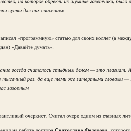
чество, на которое обрекли их шумные газетчики, было 
зни сутки для них спасением
написал «программную» статью для своих коллег (а межд
ждан) «Давайте думать».
ание всегда считалось стыдным делом — это плагиат. 
 в тысячный раз, да еще теми же затертыми словами —
нас зазорным
лантливый очеркист. Считал очерк одним из главных ли
Святослава Федорова,
ения на работе доктора
которого