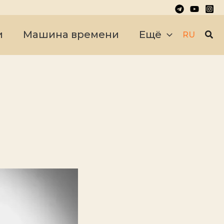
Пои
и
Машина времени
Ещё
RU