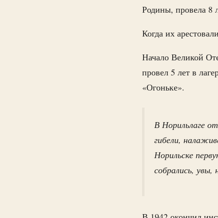
Родины, провела 8 л
Когда их арестовал
Начало Великой Оте
провел 5 лет в лаг
«Огоньке».
В Норильлаге от
гибели, налажив
Норильске перву
собрались, увы, 
В 1942 окончил ин