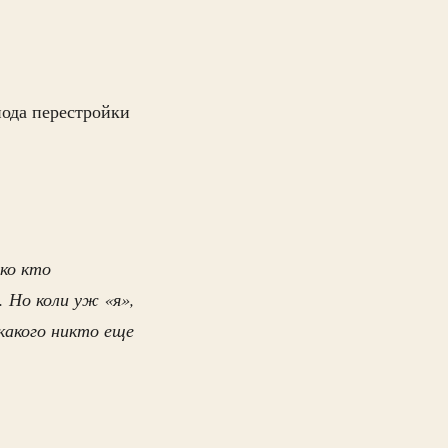
иода перестройки
дко кто
. Но коли уж «я»,
какого никто еще