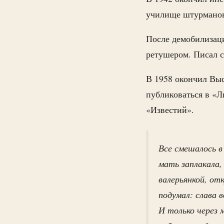
училище штурманов
После демобилизац
ретушером. Писал с
В 1958 окончил Вы
публиковаться в «Л
«Известий».
Все смешалось в
мать заплакала,
валерьянкой, от
подумал: слава 
И только через 