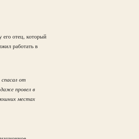
 его отец, который
лжил работать в
 спасал от
 даже провел в
амошних местах
виационное