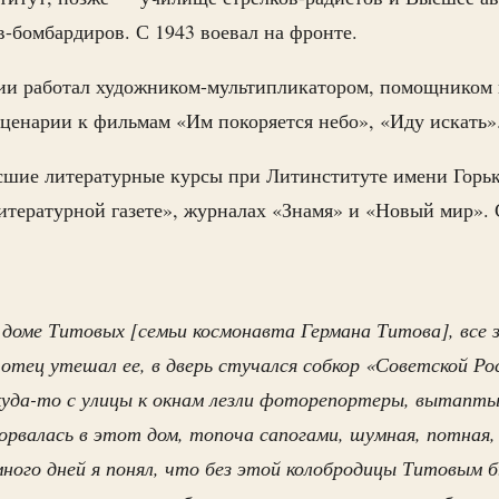
-бомбардиров. С 1943 воевал на фронте.
ии работал художником-мультипликатором, помощником 
ценарии к фильмам «Им покоряется небо», «Иду искать»
сшие литературные курсы при Литинституте имени Горьк
итературной газете», журналах «Знамя» и «Новый мир».
 доме Титовых [семьи космонавта Германа Титова], все з
 отец утешал ее, в дверь стучался собкор «Советской Ро
куда-то с улицы к окнам лезли фоторепортеры, вытапты
ворвалась в этот дом, топоча сапогами, шумная, потная,
много дней я понял, что без этой колобродицы Титовым б