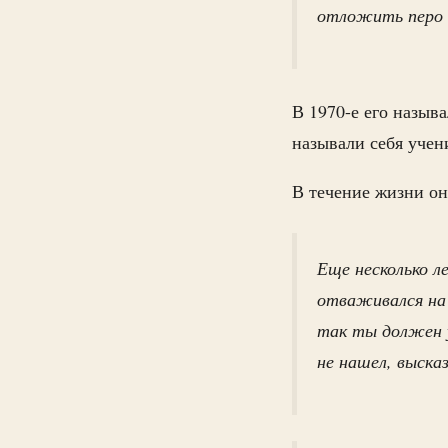
отложить перо 
В 1970-е его назыв
называли себя учен
В течение жизни он
Еще несколько л
отваживался на 
так ты должен у
не нашел, выска