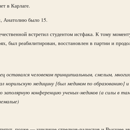
ет в Карлаге.
и, Анатолию было 15.
чественной встретил студентом истфака. К тому моменту
ерях, был реабилитирован, восстановлен в партии и продо
ец оставался человеком принципиальным, смелым, многих
ал норильскую медицину [был медиком по образованию] и
ю заполярную конференцию ученых-медиков (а силы в т
немалые)
ститут, позже — училище стрелков-радистов и Высшее а