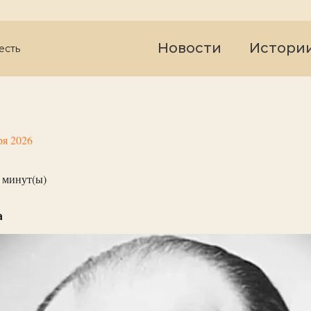
Новости
Истори
есть
ря 2026
минут(ы)
а