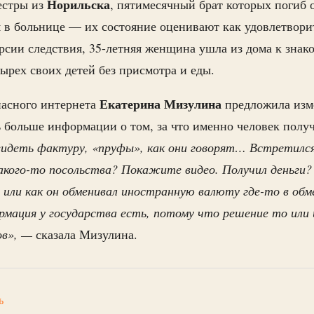
Норильска
естры из
, пятимесячный брат которых погиб 
 в больнице — их состояние оценивают как удовлетворит
рсии следствия, 35-летняя женщина ушла из дома к знак
тырех своих детей без присмотра и еды.
Екатерина
Мизулина
пасного интернета
предложила изме
ь больше информации о том, за что именно человек получ
идеть фактуру, «пруфы», как они говорят… Встретился
акого-то посольства? Покажите видео. Получил деньги
а или как он обменивал иностранную валюту где-то в обме
ормация у государства есть, потому что решение то или
ов», —
сказала Мизулина.
ь