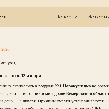
Новости
Истори
есть
я 2026
минут(ы)
 за ночь 13 января
Новокузнецка
енных скончались в роддоме №1
во время
Кемеровской
области
 ссылкой на источник в минздраве
ин день — 8 января. Причины смерти устанавливаются. Р
а женщин, но объяснил это «карантином из-за ОРВИ».