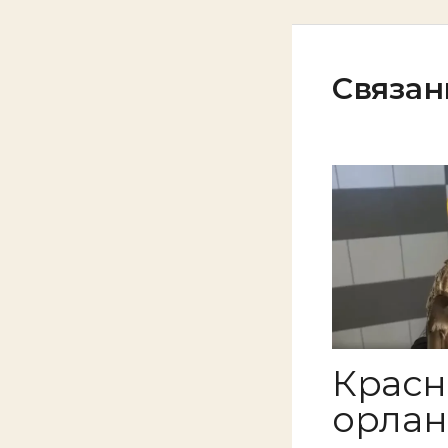
Связан
Крас
орлан