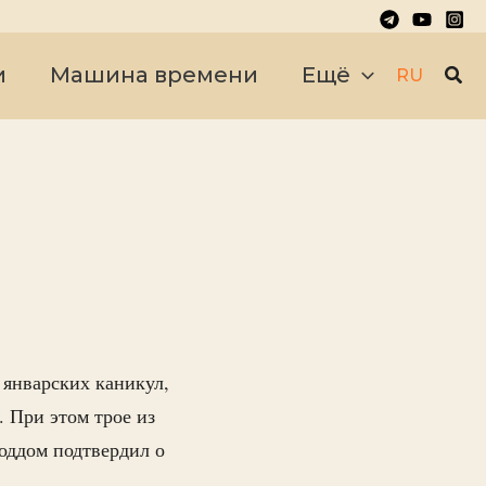
Пои
и
Машина времени
Ещё
RU
 январских каникул,
. При этом трое из
оддом подтвердил о