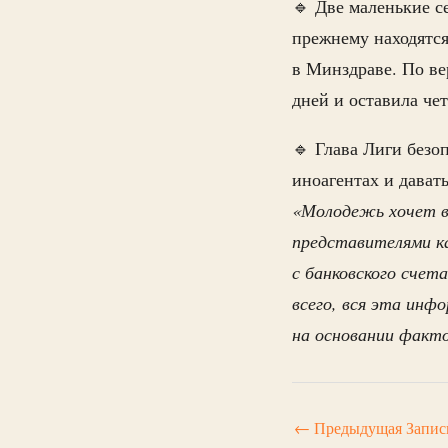
🔹 Две маленькие с
прежнему находятся
в Минздраве. По ве
дней и оставила че
🔹 Глава Лиги безо
иноагентах и дават
«Молодежь хочет в
представителями к
с банковского счет
всего, вся эта инф
на основании факт
←
Предыдущая Запис