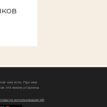
иков
ак она есть. Про нее
ак эта жизнь устроена.
осквы по использованию ИИ