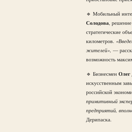
🔹 Мобильный инте
Солодова
, решение
стратегические объ
километров.
«Введе
жителей»,
— расск
возможность максим
Олег
🔹 Бизнесмен
искусственным завы
российской экономи
примитивный экспе
предприятий, вполн
Дерипаска.