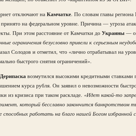
Камчатке
рнет отключают на
. По словам главы региона
 принято на федеральном уровне. Причина — угроза ата
Украины
екты. При этом расстояние от Камчатки до
— ок
нные ограничения безусловно привели к серьезным неудо
азал Солодов и отметил, что «лично отрабатывал на ур
ально быстрого снятия ограничений».
Дерипаска
возмутился высокими кредитными ставками г
шением курса рубля. Он заявил о невозможности быстр
ки из кризиса при таком раскладе.
«Идет какой-то запр
римент, который бесславно закончится банкротством т
е способных работать на благо нашей Богом избранной 