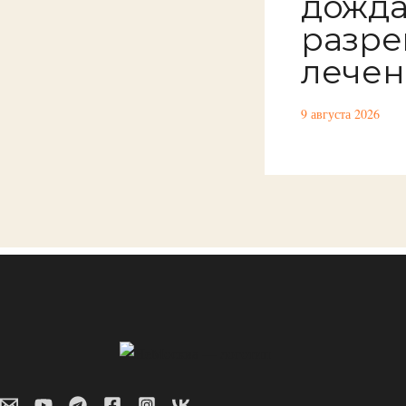
дожд
разре
лечен
9 августа 2026