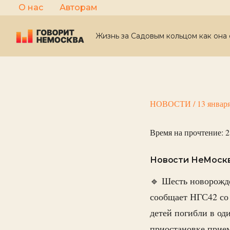
Перейти
О нас
Авторам
к
содержимому
Жизнь за Садовым кольцом как она 
НОВОСТИ
/
13 январ
Время на прочтение:
2
Новости НеМосквы
🔹 Шесть новорожд
сообщает НГС42 со
детей погибли в од
приостановке прием