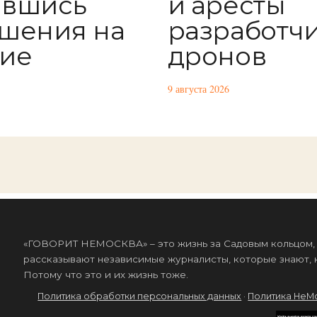
авшись
и аресты
шения на
разработч
ие
дронов
9 августа 2026
«ГОВОРИТ НЕМОСКВА» – это жизнь за Садовым кольцом, к
рассказывают независимые журналисты, которые знают, к
Потому что это и их жизнь тоже.
Политика обработки персональных данных
·
Политика НеМ