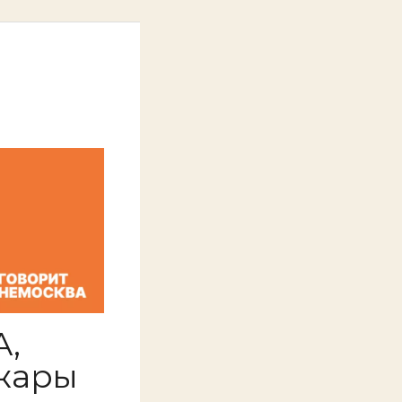
А,
жары