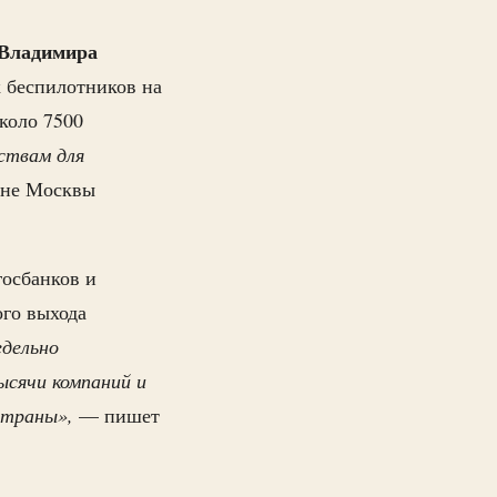
Владимира
к беспилотников на
оло 7500
бствам для
овне Москвы
осбанков и
ого выхода
едельно
ысячи компаний и
страны»,
— пишет