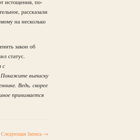
от истощения, по-
ельное, рассказали
омому на несколько
нить закон об
ил статус.
 с
? Покажите выписку
ннике. Ведь, скорее
 иное принимается
Следующая Запись
→