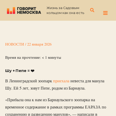
Перейти
Жизнь за Садовым
к
Поиск
кольцом как она есть
содержимому
НОВОСТИ
/
22 января 2026
Время на прочтение:
< 1
минуты
Шу + Пепе = ❤️
В Ленинградский зоопарк
приехала
невеста для манула
Шу. Ей 5 лет, зовут Пепе, родом из Барнаула.
«Прибыла она к нам из Барнаульского зоопарка на
временное содержание в рамках программы ЕАРАЗА по
сохранению и разведению манулов», — написали в